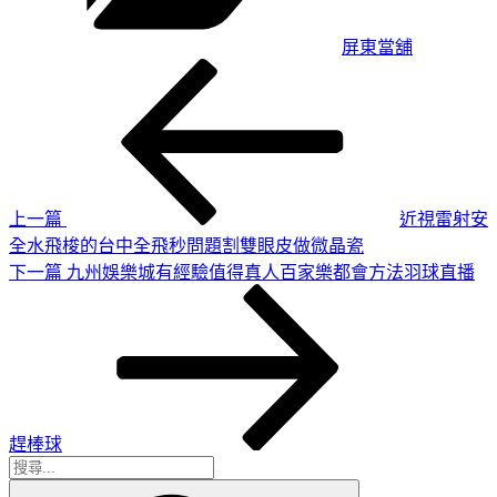
屏東當舖
上
文
一
章
篇
導
文
章
覽
上一篇
近視雷射安
全水飛梭的台中全飛秒問題割雙眼皮做微晶瓷
下
下一篇
九州娛樂城有經驗值得真人百家樂都會方法羽球直播
一
篇
文
章
趕棒球
搜
搜
尋