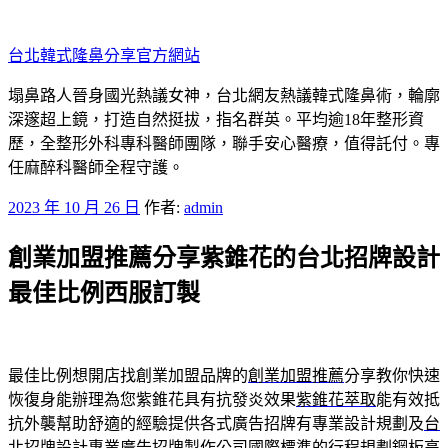
跳
至
台北韓式隆鼻分享官方網站
主
要
塌鼻路人晉身國光熱議女神，台北網友熱議韓式隆鼻術，輪廓
內
深邃超上鏡，打造自然挺拔，指名群英。平均逾18年整形資
容
歷，全整形外科專科醫師團隊，聯手安心醫療，值得託付。專
任麻醉科醫師全程守護。
發
2023 年 10 月 26 日
作者:
admin
佈
創業加盟推薦分享紫錐花的台北招牌設計
於
最佳比例西服訂製
最佳比例想開店找創業加盟品牌的
創業加盟推薦
分享教你快速
恢復身能辦理為您紫錐花具有抗發炎效果
紫錐花萃取
能有效抵
抗外襲幫助舒適的經驗提供各式廣告招牌有專業設計規劃及
台
北招牌設計
專業廣告招牌製作公司國際標準的行程規劃鋼板高