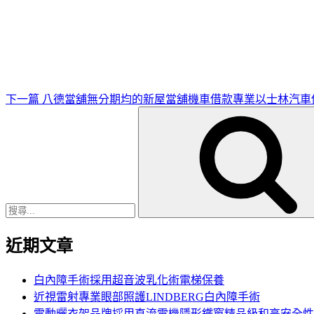
下
一
篇
文
章
下一篇
八德當舖無分期均的新屋當舖機車借款專業以士林汽車
搜
尋
關
鍵
字:
近期文章
白內障手術採用超音波乳化術電梯保養
近視雷射專業眼部照護LINDBERG白內障手術
電動曬衣架品牌採用直流電機隱形鐵窗精品級和高安全性