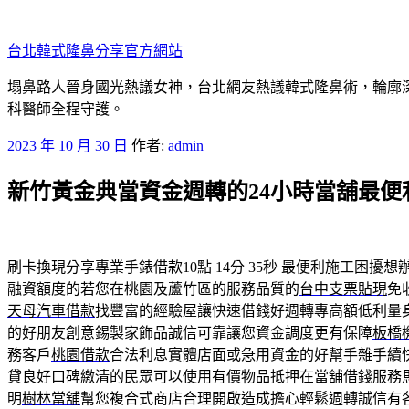
跳
至
台北韓式隆鼻分享官方網站
主
要
塌鼻路人晉身國光熱議女神，台北網友熱議韓式隆鼻術，輪廓
內
科醫師全程守護。
容
發
2023 年 10 月 30 日
作者:
admin
佈
新竹黃金典當資金週轉的24小時當舖最便
於
刷卡換現分享專業手錶借款10點 14分 35秒
最便利施工困擾想
融資額度的若您在桃園及蘆竹區的服務品質的
台中支票貼現
免
天母汽車借款
找豐富的經驗屋讓快速借錢好週轉專高額低利量
的好朋友創意錫製家飾品誠信可靠讓您資金調度更有保障
板橋
務客戶
桃園借款
合法利息實體店面或急用資金的好幫手雜手續
貸良好口碑繳清的民眾可以使用有價物品抵押在
當舖
借錢服務
明
樹林當舖
幫您複合式商店合理開啟造成擔心輕鬆週轉誠信有