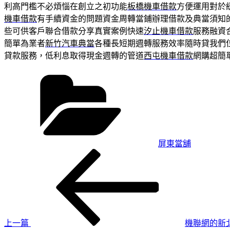
利高門檻不必煩惱在創立之初功能
板橋機車借款
方便運用對於
機車借款
有手續資金的問題資金周轉當鋪辦理借款及典當須知
些可供客戶聯合借款分享真實案例快速
汐止機車借款
服務融資
簡單為業者
新竹汽車典當
各種長短期週轉服務效率隨時貸我們
貸款服務，低利息取得現金週轉的管道
西屯機車借款
網購超簡
分
類
屏東當舖
上
文
一
章
篇
導
文
章
覽
上一篇
機聯網的新