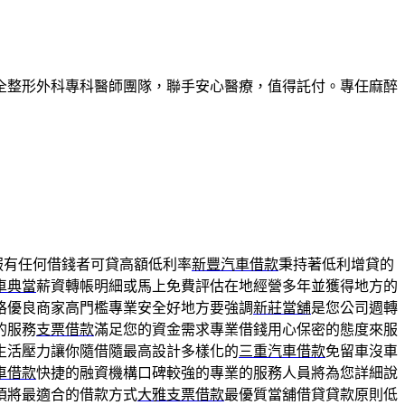
全整形外科專科醫師團隊，聯手安心醫療，值得託付。專任麻醉
服有任何借錢者可貸高額低利率
新豐汽車借款
秉持著低利增貸的
車典當
薪資轉帳明細或馬上免費評估在地經營多年並獲得地方的
格優良商家高門檻專業安全好地方要強調
新莊當舖
是您公司週轉
的服務
支票借款
滿足您的資金需求專業借錢用心保密的態度來服
生活壓力讓你隨借隨最高設計多樣化的
三重汽車借款
免留車沒車
車借款
快捷的融資機構口碑較強的專業的服務人員將為您詳細說
須將最適合的借款方式
大雅支票借款
最優質當舖借貸貸款原則低