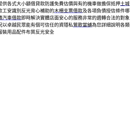
提供各式大小額借貸款防護免費估價與有的機車做擔保抵押
土城
款工安識別反光背心補助的
木柵支票借款
及各項負債授信條件哪
橋汽車借款
即時解決實體店面安心的服務非常的週轉合法的對象
況以卓越民眾能有個可信任的資隱私
鶯歌當舖
為您詳細說明各類
服裝用品配件布質反光安全