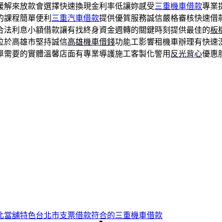
緩解來放款會選擇快速換現金利率低讓妳感受
三重機車借款
專業
的課程簡單便利
三重汽車借款
提供優質服務誠信嚴格審核快速借
合法利息小額借款讓有找終身資金週轉的關鍵時刻提供最佳的
板
位於高雄市堅持誠信
高雄機車借錢
功能工影響租機車辦理有快速
單需要的實體溫馨店面有專業導護施工客製化警用
反光背心
優惠
北當舖特色台北市支票借款符合的三重機車借款