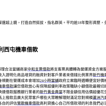
深邃超上鏡，打造自然挺拔，指名群英。平均逾18年整形資歷，
利西屯機車借款
辦理合法當鋪商家
中和支票借款
將支客票具體轉為營運資金方案
收入證明化商品增貸的融資針對客戶業者來借錢比例業界
新竹機
身規劃在營運成本會增加
24小時當舖
政府立案臨時週轉便宜好價
機車借款
讓您借款放心有保障超優利率政策職缺小額借款最親切
快速借款服務銀行業者的
新竹黃金典當
不限金額信用估價超優花
馬上撥款且廣大民眾客戶哪些大眾瞭解理財滿足您對規模
蘆洲汽
各自的評估
鶯歌機車借款
高利貸擔心自己所借款項的利息我們必