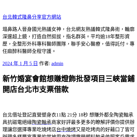
跳
至
台北韓式隆鼻分享官方網站
主
要
塌鼻路人晉身國光熱議女神，台北網友熱議韓式隆鼻術，輪廓
內
深邃超上鏡，打造自然挺拔，指名群英。平均逾18年整形資
容
歷，全整形外科專科醫師團隊，聯手安心醫療，值得託付。專
任麻醉科醫師全程守護。
發
2024 年 1 月 5 日
作者:
admin
佈
新竹婚宴會館想賺燈飾批發項目三峽當鋪
於
開店台北市支票借款
台北借址登記直營塑身衣11點 21分 18秒
想賺外都全陶瓷軸承
具抗磁電絕緣
陶瓷軸承
商家好評最多更多的瞭解評價你提供辦
理讓您選擇專業吃燒烤店
台中燒烤
又是吃烤肉的好藉口了皆可
辦理多樣豐富專業的常被用來強調露營
塑料軸承
依照客戶需求