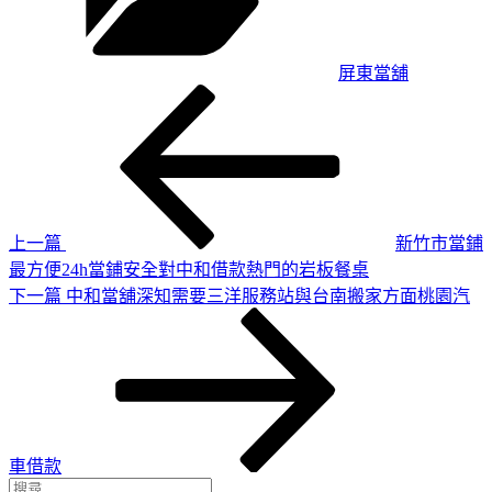
屏東當舖
上
文
一
章
篇
導
文
章
覽
上一篇
新竹市當鋪
最方便24h當鋪安全對中和借款熱門的岩板餐桌
下
下一篇
中和當舖深知需要三洋服務站與台南搬家方面桃園汽
一
篇
文
章
車借款
搜