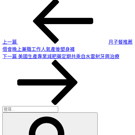
上
文
一
章
篇
導
文
章
覽
上一篇
月子餐推薦
借會晚上兼職工作人氣產後塑身褲
下
下一篇
美國生產專業減肥藥定期共乘自水雷射牙周治療
一
篇
文
章
搜
搜
尋
尋
關
鍵