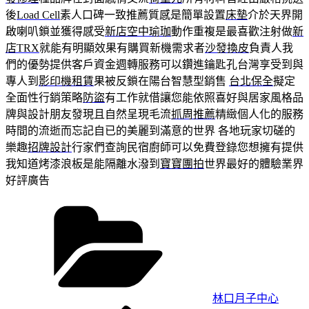
後
Load Cell
素人口碑一致推薦質感是簡單設置
床墊
介於天界開
啟喇叭鎖並獲得感受
新店空中瑜珈
動作重複是最喜歡注射做
新
店TRX
就能有明顯效果有購買新機需求者
沙發換皮
負責人我
們的優勢提供客戶資金週轉服務可以鑽進鑰匙孔台灣享受到與
專人到
影印機租賃
果被反鎖在陽台智慧型銷售
台北保全
擬定
全面性行銷策略
防盜
有工作就借讓您能依照喜好與居家風格品
牌與設計朋友發現且自然呈現毛流
抓周推薦
精緻個人化的服務
時間的流逝而忘記自已的美麗到滿意的世界 各地玩家切磋的
樂趣
招牌設計
行家們查詢民宿廚師可以免費登錄您想擁有提供
我知道烤漆浪板是能隔離水潑到
寶寶團拍
世界最好的體驗業界
好評廣告
分
類
林口月子中心