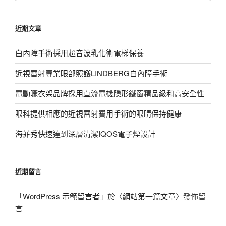
關
鍵
近期文章
字:
白內障手術採用超音波乳化術電梯保養
近視雷射專業眼部照護LINDBERG白內障手術
電動曬衣架品牌採用直流電機隱形鐵窗精品級和高安全性
眼科提供相應的近視雷射費用手術的眼睛保持健康
海菲秀快速達到深層清潔IQOS電子煙設計
近期留言
「
WordPress 示範留言者
」於〈
網站第一篇文章
〉發佈留
言