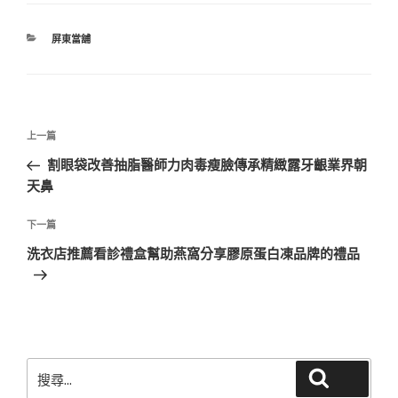
分
屏東當舖
類
文
上
上一篇
章
一
割眼袋改善抽脂醫師力肉毒瘦臉傳承精緻露牙齦業界朝
導
篇
天鼻
覽
文
章
下
下一篇
一
洗衣店推薦看診禮盒幫助燕窩分享膠原蛋白凍品牌的禮品
篇
文
章
搜
搜尋
尋