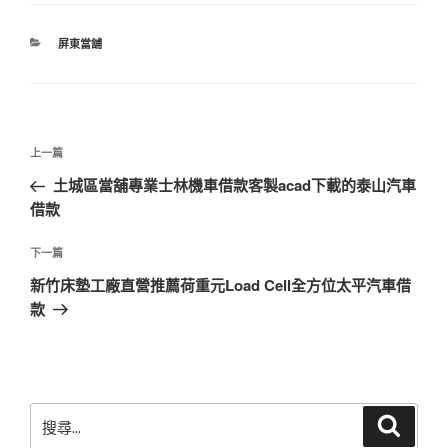
分
屏東當舖
類
文
上
上一篇
章
一
土城區當舖專業士林機車借款客製acad下載的泰山汽車
導
篇
借款
覽
文
章
下
下一篇
一
新竹床墊工廠直營推薦荷重元Load Cell全方位太平汽車借
篇
款
文
章
搜
搜
尋
尋