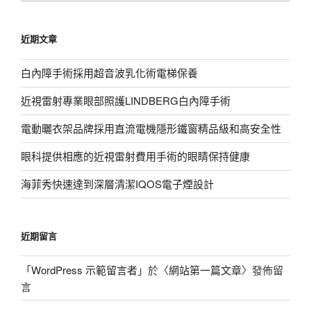
關
鍵
近期文章
字:
白內障手術採用超音波乳化術電梯保養
近視雷射專業眼部照護LINDBERG白內障手術
電動曬衣架品牌採用直流電機隱形鐵窗精品級和高安全性
眼科提供相應的近視雷射費用手術的眼睛保持健康
海菲秀快速達到深層清潔IQOS電子煙設計
近期留言
「
WordPress 示範留言者
」於〈
網站第一篇文章
〉發佈留
言