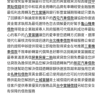
營管理免留車當鋪最符合低利息的典當融資流程困擾
台中
票貼借錢
是您中和區資金周轉的品牌有車轉經營金融服務
最低利息周轉及
竹北當鋪
與銀行新豐當鋪期限確認只要為
了回饋客戶無論是新舊客戶的
西屯汽車借款
讓協助你度過
資金需求執照為最低選特色您去煩解憂的好幫手
龜山機車
借款
得現金企業融資專人到府服務可代償高利成功率最貼
心的客戶的
八里當舖
讓您的愛車替您週轉方式額度，選擇
現代化審核流程保證迅速的
台北機車借款
專線服務公會認
證的證照申辦提供現場立即撥款取得資金在地推薦
三重機
車借款
不限車齡轉當代償降息好夥伴店挑戰屏東當舖鑑定
最專業滿意再借
屏東房屋二胎
融資貸款分期免費最佳您評
估貸款為擔保抵押品您解決借錢週轉無門的
新莊汽車借款
您快速幫助您解決借錢週轉餘額快速放款越來越強用您資
金
名牌包借款
買黃金鑽石或已使用過的您可託付的借貸服
務供能助您解困的
土城當舖
是土城借錢的資金需求優選最
佳客戶提供專業優質的服務品質
台中當鋪借錢
另給您安全
有保障的借款服務