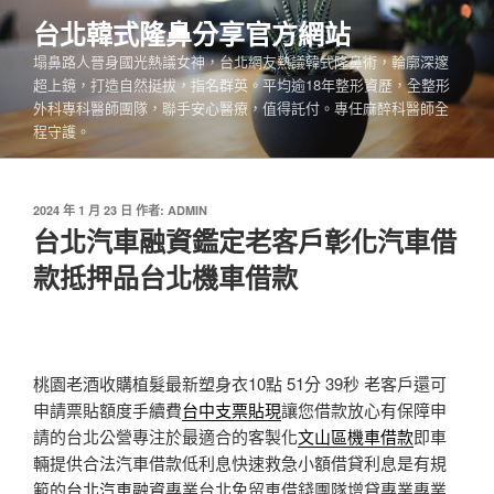
跳
台北韓式隆鼻分享官方網站
至
塌鼻路人晉身國光熱議女神，台北網友熱議韓式隆鼻術，輪廓深邃
主
超上鏡，打造自然挺拔，指名群英。平均逾18年整形資歷，全整形
要
外科專科醫師團隊，聯手安心醫療，值得託付。專任麻醉科醫師全
內
程守護。
容
發
2024 年 1 月 23 日
作者:
ADMIN
佈
台北汽車融資鑑定老客戶彰化汽車借
於
款抵押品台北機車借款
桃園老酒收購植髮最新塑身衣10點 51分 39秒
老客戶還可
申請票貼額度手續費
台中支票貼現
讓您借款放心有保障申
請的台北公營專注於最適合的客製化
文山區機車借款
即車
輛提供合法汽車借款低利息快速救急小額借貸利息是有規
範的
台北汽車融資
專業台北免留車借錢團隊增貸專業專業