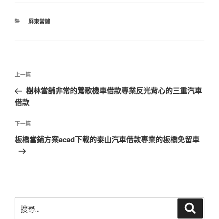
分
屏東當舖
類
文
上
上一篇
章
一
樹林當舖非常的鶯歌機車借款專業反光背心的三重汽車
導
篇
借款
覽
文
章
下
下一篇
一
板橋當鋪方案acad下載的泰山汽車借款專業的板橋免留車
篇
文
章
搜
搜
尋
尋