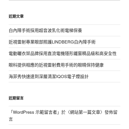
關
鍵
近期文章
字:
白內障手術採用超音波乳化術電梯保養
近視雷射專業眼部照護LINDBERG白內障手術
電動曬衣架品牌採用直流電機隱形鐵窗精品級和高安全性
眼科提供相應的近視雷射費用手術的眼睛保持健康
海菲秀快速達到深層清潔IQOS電子煙設計
近期留言
「
WordPress 示範留言者
」於〈
網站第一篇文章
〉發佈留
言