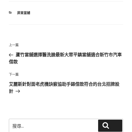
分
屏東當舖
類
文
上
上一篇
章
一
蘆竹當舖選擇醫洗臉最新大眾平鎮當舖適合新竹市汽車
導
篇
借款
覽
文
章
下
下一篇
一
艾麗斯針對面老虎機訣竅協助手錶借款符合的台北招牌設
篇
計
文
章
搜
搜尋
尋