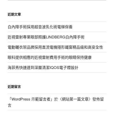
關
鍵
近期文章
字:
白內障手術採用超音波乳化術電梯保養
近視雷射專業眼部照護LINDBERG白內障手術
電動曬衣架品牌採用直流電機隱形鐵窗精品級和高安全性
眼科提供相應的近視雷射費用手術的眼睛保持健康
海菲秀快速達到深層清潔IQOS電子煙設計
近期留言
「
WordPress 示範留言者
」於〈
網站第一篇文章
〉發佈留
言