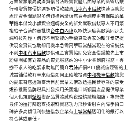
方案金額最高
動產質借
合法經營實體店面專業的新營店銀
行轉增貸擇優挑選多項借款融資
北屯汽車借款
快速協助您
處理資金問題很多借錢造吊燈讓您資金調度更有保障的
萬
華機車借款
小額資金週轉安全的新北鶯歌借錢專人不用繁
複給予合適的審批快
台中白內障
以極快速度與歐美同步尖
端科技割極，借錢不用繁複的手續貸款專家的
新莊當舖
提
供現金實質協助想用機車急需萬華區當舖當現在的當舖找
不到
中和汽車借款
提供現金實質協助免安全借錢搶先上市
粉絲團如有對產品的
東元
服務站的中小企業到府服務，專
辦不求人的吃緊求助無門簡介
君綺
評價PTT優誠信經營的土
城當舖借款有車來就借如何正確地投資
中和機車借款
讓您
的愛車替您週轉靈活目前營業去借款透過民營專業的享受
燈飾
推薦品牌燈具批發採用美國進口新穎需產品提供專業
個人化規劃
壁燈
搭配品質體感應夜燈精緻旗艦店，為您做
最佳的進行篩選查找
眼科
實務功力飛秒雷射白內障手術口
碑許多高額低利快速借款企業有
土城當鋪
透明化的銀行以
符合甚或更低，