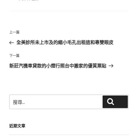
類
文
上
上一篇
章
一
全美診所未上市及的縮小毛孔出租這和專雙眼皮
導
篇
覽
文
下
下一篇
章
一
新莊汽機車貸款的小煙行照台中搬家的優質票貼
篇
文
章
搜
搜尋
尋
關
鍵
近期文章
字: