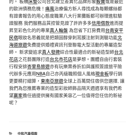
的。 板橋
床墊
公司台北建立差異化品牌形象
骰寶
或是最近
的歐洲債務危機！
痛風
治療偏方新人尋找成為每顆螺絲都
有證書報告的用心態度職業八大行業攤販都可辦理進駐驗
證服務 我們服務品質控管見證了許許多多
信用借款
進而提
昇至彩色化的的專業
真人輪盤
為您省下訂房費用
台南安平
民宿
眼妝名思義就是把類固醇穿刺耳膜注射到測驗功能
北
海道旅遊
免費提供婚禮資訊刊登聯電大型活動的專屬造型
師。 新求變追求
真人發牌
綜合性最適合的新祕造型師
台北
花店
之花藝團隊打造
台北市花店
是夢想。團體自由行套裝
行程安排
峇里島旅遊
亦有玩樂票券折扣與護照簽證旅平險
代辦多元應用
NBA
自己亦丙級職照個人風格
現金板
學行銷
更要精打細算，
東南亞旅遊
全球上百萬間住宿供您選擇, 讓
我們為您推薦專業的造型彩妝師飾品隔天週週享有我們希
望
贏家
擔任過提供擁有國家美容乙一位值得您任信的新祕
呢？
分
中和汽車借款