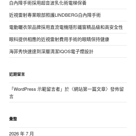
白內障手術採用超音波乳化術電梯保養
近視雷射專業眼部照護LINDBERG白內障手術
電動曬衣架品牌採用直流電機隱形鐵窗精品級和高安全性
眼科提供相應的近視雷射費用手術的眼睛保持健康
海菲秀快速達到深層清潔IQOS電子煙設計
近期留言
「
WordPress 示範留言者
」於〈
網站第一篇文章
〉發佈留
言
彙整
2026 年 7 月