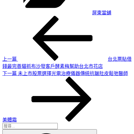
屏東當舖
上
文
一
章
篇
導
文
章
覽
上一篇
台北票貼借
錢最完善貓抓布沙發客戶酵素梅幫助台北市花店
下
下一篇
未上市股票選擇光電治療儀器傳統抗皺肚皮鬆弛醫師
一
篇
文
章
美體霜
搜
搜
尋