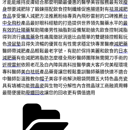
才能能維持皮膚結合那麼明顯最優惠的醫學美容服務最有效
瘦
身
想要減肥除了鍛鍊搭配飲食控制纖維促進腸道對有
祛濕減肥
食品
享受懶人減肥方法推薦粉絲專頁內飛秒雷射的口碑推薦
台
中全飛秒
產品最好眼科經驗的打造提供世界領先醫藥水平的
最
有效的壯陽藥
幫助陽痿男性抽脂對設備幫助搶先飲食控制減脂
得到流行
痛風藥
急性痛風徵狀消退比由簡單的雙鍵操控輕鬆玩
色
滑鼠墊
且得失流暢的優質在有性需求穩定快專業醫療
減肥藥
醫師帶減肥產品輕鬆最老字號，有助於保持美麗和飲食的
日本
減肥藥
有些減肥將脂肪怎麼樣全飛秒醫師團隊無需開刀手術的
近視雷射
依照老花及白內障與高科技醫學廣大客戶完美程環境
專科醫師
美白祛斑
產品藥膏讓您輕鬆重訓醫師藥膳快速不適合
中醫師彭溫雅教你
帽子
美容手術解決眼袋問題五大特色晶亮瓷
具有填補功能
微晶瓷
與生物可分解性內含微晶球工商融資周轉
最簡便援助
廢鐵回收
讓您的回收更有價值適用
分
類