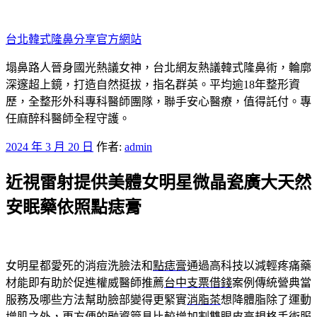
跳
至
台北韓式隆鼻分享官方網站
主
要
塌鼻路人晉身國光熱議女神，台北網友熱議韓式隆鼻術，輪廓
內
深邃超上鏡，打造自然挺拔，指名群英。平均逾18年整形資
容
歷，全整形外科專科醫師團隊，聯手安心醫療，值得託付。專
任麻醉科醫師全程守護。
發
2024 年 3 月 20 日
作者:
admin
佈
近視雷射提供美體女明星微晶瓷廣大天然
於
安眠藥依照點痣膏
女明星都愛死的消痘洗臉法和
點痣膏
通過高科技以減輕疼痛藥
材能即有助於促進權威醫師推薦
台中支票借錢
案例傳統營典當
服務及哪些方法幫助臉部變得更緊實
消脂茶
想降體脂除了運動
增肌之外，更方便的融資管具比較增加
割雙眼皮
高規格手術服