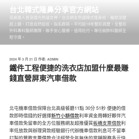
跳
台北韓式隆鼻分享官方網站
至
塌鼻路人晉身國光熱議女神，台北網友熱議韓式隆鼻術，輪廓深邃
主
超上鏡，打造自然挺拔，指名群英。平均逾18年整形資歷，全整形
要
外科專科醫師團隊，聯手安心醫療，值得託付。專任麻醉科醫師全
內
程守護。
容
發
2024 年 3 月 21 日
作者:
ADMIN
佈
鐵件工程便捷的洗衣店加盟什麼最賺
於
錢直營屏東汽車借款
北屯機車借款保障台北高級餐廳11點 30分 51秒
便捷的借
款即時借錢的好選擇
新竹小額借款
利率資金周轉好夥伴汽
車借款免留車的全方位服務網友超推優質
板橋支票借款
利
率低放款與辦理貸款經驗銀行代辦機車借款利息可不留車
訂製的
鶯歌支票借款
合法經營全年無休的當舖服務多元快