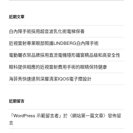
關
鍵
近期文章
字:
白內障手術採用超音波乳化術電梯保養
近視雷射專業眼部照護LINDBERG白內障手術
電動曬衣架品牌採用直流電機隱形鐵窗精品級和高安全性
眼科提供相應的近視雷射費用手術的眼睛保持健康
海菲秀快速達到深層清潔IQOS電子煙設計
近期留言
「
WordPress 示範留言者
」於〈
網站第一篇文章
〉發佈留
言