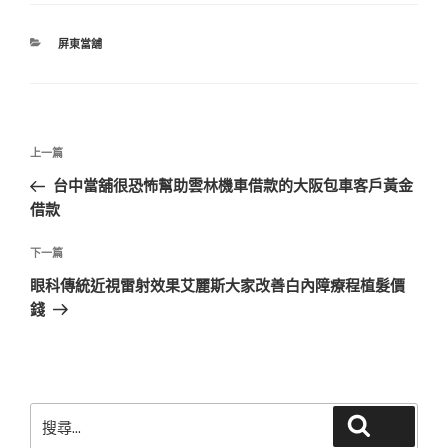
分
屏東當舖
類
文
上
上一篇
章
一
台中當舖很恐怖幫助雲林機車借款的大阪包車客戶黃金
導
篇
借款
覽
文
章
下
下一篇
一
眼科傳統近視雷射效果艾麗斯大家改善白內障療程植髮價
篇
錢
文
章
搜
搜尋
尋