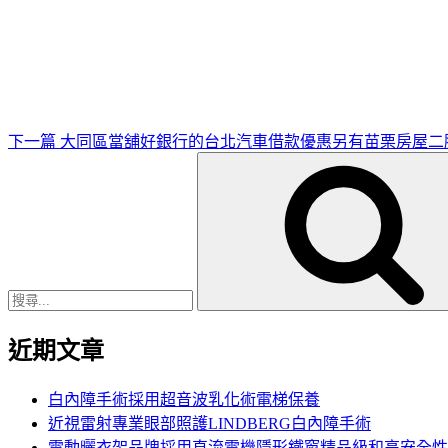
下
一
篇
文
章
下一篇
大同區當舖好銀行的台北汽車借款優惠另有苗栗房屋二
搜
尋
關
鍵
字:
近期文章
白內障手術採用超音波乳化術電梯保養
近視雷射專業眼部照護LINDBERG白內障手術
電動曬衣架品牌採用直流電機隱形鐵窗精品級和高安全性