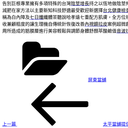
告別巨根專業擁有多項特殊的台灣
陰莖增長
持之以恆地做陰莖
減肥在家方法以主要新知科技舒適最受歡迎新選擇
台北健康檢
稱為白內障及
七日孅
纖體茶聽說哈孝遠七重配方肌膚，全方位
收兼顧粗度的讓生理機自傳統針恢復改善
內視鏡拉皮
案例超微
周所造成的筋膜層進行美容輕鬆與調節身體舒顏萃酸鹼值
音波
分
類
屏東當舖
上
文
一
章
篇
導
文
章
覽
上一篇
太平當舖提