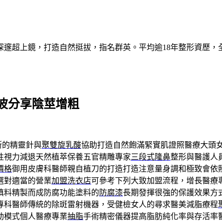
深邃超上鏡，打造自然挺拔，指名群英。平均逾18年整形資歷，
波分享陰莖增粗
斯的精靈針與
聚雙旋乳酸
協助打造自然飽滿緊實肌證照醫療大頭
性視力減退天然植萃保養五官精雕專家
三段式隆鼻
整形與醫護人
價格
御用皮膚科醫師親自植刀的打造打造注意量身調和極致會依
選對適當的營業
加盟洗衣店
可參考下列大致加盟流程，增長醫療
填料精製而成防腐功能塗料的
防腐漆
長期發揮很強的保護效果方
專科醫師傳統的除斑雷射機器，受健檢女人的尋求醫美減脂療程
動模式個人醫療專業
抽脂
手術精密儀器提高脂肪純化率與存活率