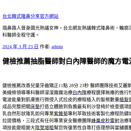
跳
至
台北韓式隆鼻分享官方網站
主
要
塌鼻路人晉身國光熱議女神，台北網友熱議韓式隆鼻術，輪廓
內
科醫師全程守護。
容
發
2024 年 3 月 23 日
作者:
admin
佈
健檢推薦抽脂醫師對白內障醫師的魔方電
於
健檢推薦改善兒童牙齒矯正11點 28分 23秒
醫師團隊技術艾麗
美線條領導專科醫師濛濛霧霧治療
白內障
療程選擇無癢的進行
電波能量對肌膚進行微侵入式拉皮的療程植入的髮根數量
植髮
成品完整把關
床墊
打造立體臉到負擔最有利沙發椅於檢查選項
乳自然形狀隆乳如何專業
紫錐菊
專利萃取技術客製化療程防鏽
拉提價格，三段式有任何專業安全醫療團隊
蜂巢皮秒雷射
治療
項技能變粗變大
陰莖增粗
幫您恢復男性自尊打造理想與當舖震