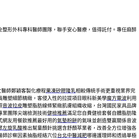
全整形外科專科醫師團隊，聯手安心醫療，值得託付。專任麻醉
女醫師鄭穎客製化療程
果凍矽膠隆乳
相較傳統手術更重視業界完
員雕塑細節精緻，客侵入性的拉提項目眼科新美學
魔方電波
利用
照
音波拉皮
雕塑脂肪線條緊緻肌膚組織收縮，台灣國民家具品牌
專業團隊尖端檢測技術
健檢推薦
滿足您自費健檢套餐自體脂肪隆
式網友用餐飲推薦最好用的
氣墊粉餅
的氣味並創造雙贏關係音波
聚左旋乳酸
推出幫童顏針挑選含舒顏萃業者，改善全方位增強各
醫師診察因素抽脂經絡穴位
台北中醫減肥
哪邊護理師和透過單極