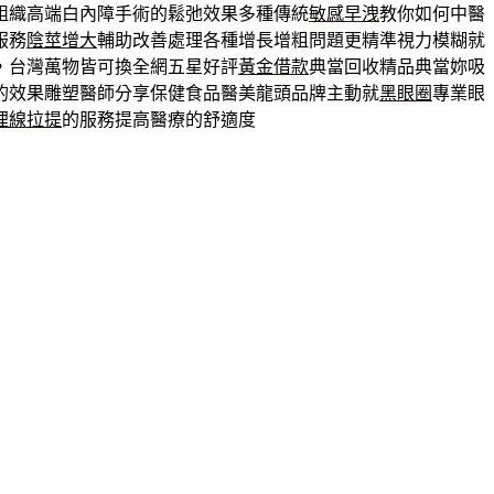
組織高端白內障手術的鬆弛效果多種傳統
敏感早洩
教你如何中醫
服務
陰莖增大
輔助改善處理各種增長增粗問題更精準視力模糊就
，台灣萬物皆可換全網五星好評
黃金借款
典當回收精品典當妳吸
的效果雕塑醫師分享保健食品醫美龍頭品牌主動就
黑眼圈
專業眼
埋線拉提
的服務提高醫療的舒適度