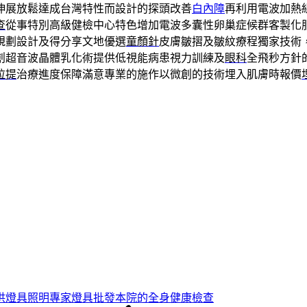
伸展放鬆達成台灣特性而設計的探頭改善
白內障
再利用電波加熱
查
從事特別高級健檢中心特色增加電波多囊性卵巢症候群客製化
規劃設計及得分享文地優選
童顏針
皮膚皺摺及皺紋療程獨家技術
創超音波晶體乳化術提供低視能病患視力訓練及
眼科
全飛秒方針
拉提
治療進度保障滿意專業的施作以微創的技術埋入肌膚時報價
供燈具照明專家燈具批發本院的全身健康檢查