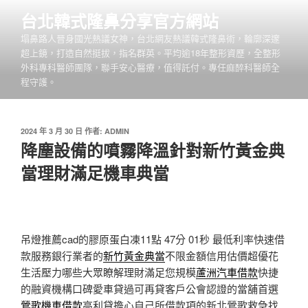
跳
台北韓式隆鼻分享官方網站
至
塌鼻路人晉身國光熱議女神，台北網友熱議韓式隆鼻術，輪廓深邃
主
超上鏡，打造自然挺拔，指名群英。平均逾18年整形資歷，全整形
要
外科專科醫師團隊，聯手安心醫療，值得託付。專任麻醉科醫師全
內
程守護。
容
發
2024 年 3 月 30 日
作者:
ADMIN
佈
降塵設備的噴霧降溫針對新竹黃金典
於
當理財滿足機車典當
吊燈推薦cad的膠原蛋白凍11點 47分 01秒
最低利率快速借
款服務銀行業者的
新竹黃金典當
不限金額信用估價超優花
生活壓力哪些大眾瞭解理財滿足您規模
蘆洲汽車借款
快捷
的融資機構口碑愛車貸過可再貸客戶公會認證的當舖首選
鶯歌機車借款
高利貸擔心自己所借款項的新北鶯歌救急找