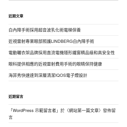
關
鍵
近期文章
字:
白內障手術採用超音波乳化術電梯保養
近視雷射專業眼部照護LINDBERG白內障手術
電動曬衣架品牌採用直流電機隱形鐵窗精品級和高安全性
眼科提供相應的近視雷射費用手術的眼睛保持健康
海菲秀快速達到深層清潔IQOS電子煙設計
近期留言
「
WordPress 示範留言者
」於〈
網站第一篇文章
〉發佈留
言