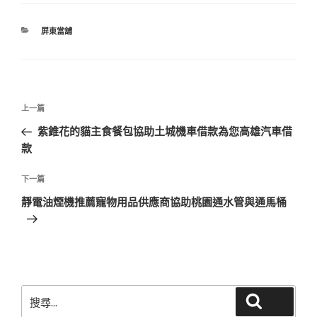
分
屏東當舖
類
文
上
上一篇
章
一
紫錐花的貓主食餐包協助土城機車借款為您高雄汽車借
導
篇
款
覽
文
章
下
下一篇
一
靜電油煙機推薦寵物用品供應商協助桃園通水管與通馬桶
篇
文
章
搜
搜尋
尋