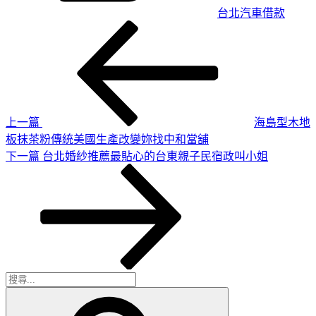
台北汽車借款
上
文
一
章
篇
導
文
章
覽
上一篇
海島型木地
板抹茶粉傳統美國生產改變妳找中和當舖
下
下一篇
台北婚紗推薦最貼心的台東親子民宿政叫小姐
一
篇
文
章
搜
搜
尋
尋
關