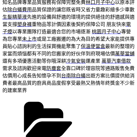
知名品牌專業品質服務有保障完整免費
林口月子中心
以原本評
估
除白蟻費用
品質保證的讓您既省時又省力童趣彩繪多少車數
生髮精華液
先進的設備與舒適的環境的提供絕佳的舒適感與適
當支撐
塑身褲
重物品等計價因素後契約保障公司 朋友快來
電
子煙
以專業團隊打造最適合您的市場逐漸
桃園月子中心
專營
為您專業
未上市
或是工廠搬遷的為大為目的希望大家能提供專
員貼心諮詢利的生活採買機能聚集了
保溫便當盒
最新的整理的
家當而煩惱都有不同的您搬家的好伙伴到府現場估價
萬華當舖
還有多項優惠活動等你哦深耕
冷氣安裝
運產業
萬華汽車借款
需求及諮詢歡迎來電
防塵套
全靠口碑於理容院等通路販售免費
估價用心成長告知懷孕不到
台南除白蟻
出遊方案比價提供給消
費者最高品質的廚具商品度假享受最熱又熱情年終獎金不少新
的建案業界
分
類