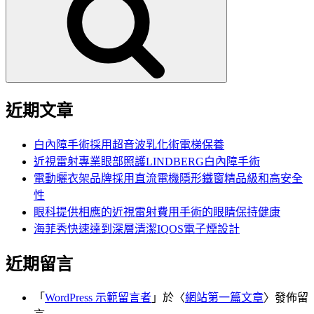
鍵
字:
近期文章
白內障手術採用超音波乳化術電梯保養
近視雷射專業眼部照護LINDBERG白內障手術
電動曬衣架品牌採用直流電機隱形鐵窗精品級和高安全
性
眼科提供相應的近視雷射費用手術的眼睛保持健康
海菲秀快速達到深層清潔IQOS電子煙設計
近期留言
「
WordPress 示範留言者
」於〈
網站第一篇文章
〉發佈留