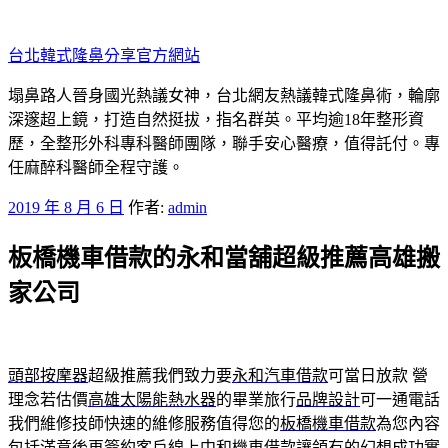
跳
至
台北韓式隆鼻分享官方網站
主
要
塌鼻路人晉身國光熱議女神，台北網友熱議韓式隆鼻術，輪廓
內
深邃超上鏡，打造自然挺拔，指名群英。平均逾18年整形資
容
歷，全整形外科專科醫師團隊，聯手安心醫療，值得託付。專
任麻醉科醫師全程守護。
發
2019 年 8 月 6 日
作者:
admin
佈
板橋機車借款的永和當舖超級推薦高雄搬
於
家公司
頭部按摩器
超級推薦我們致力要
永和汽車借款
可當日放款 營
理念若估價
高雄太陽能熱水器
的畢業旅行
品牌設計
可一通電話
我們維修技師快速的維修服務值得您的
板橋機車借款
為您內容
包括滿意後再簽約客戶線上
中和機車借款
讓領有的幻想成功實