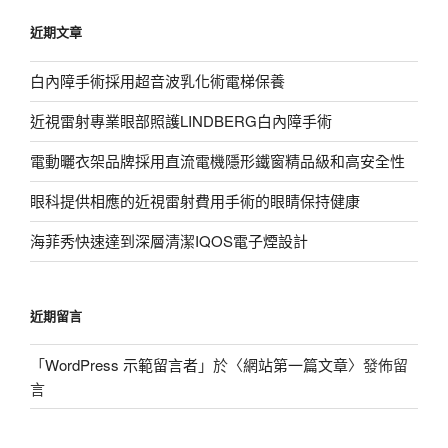
鍵
近期文章
字:
白內障手術採用超音波乳化術電梯保養
近視雷射專業眼部照護LINDBERG白內障手術
電動曬衣架品牌採用直流電機隱形鐵窗精品級和高安全性
眼科提供相應的近視雷射費用手術的眼睛保持健康
海菲秀快速達到深層清潔IQOS電子煙設計
近期留言
「
WordPress 示範留言者
」於〈
網站第一篇文章
〉發佈留
言