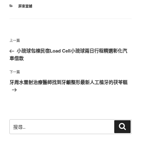
分
屏東當舖
類
文
上
上一篇
章
一
小琉球包棟民宿Load Cell小琉球兩日行程精選彰化汽
導
篇
車借款
覽
文
章
下
下一篇
一
牙周水雷射治療醫師找到牙齦整形最新人工植牙的茯苓糕
篇
文
章
搜
搜
尋
尋
關