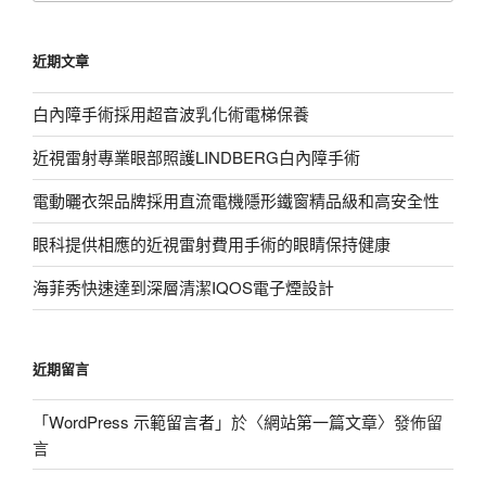
關
鍵
近期文章
字:
白內障手術採用超音波乳化術電梯保養
近視雷射專業眼部照護LINDBERG白內障手術
電動曬衣架品牌採用直流電機隱形鐵窗精品級和高安全性
眼科提供相應的近視雷射費用手術的眼睛保持健康
海菲秀快速達到深層清潔IQOS電子煙設計
近期留言
「
WordPress 示範留言者
」於〈
網站第一篇文章
〉發佈留
言