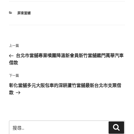
分
屏東當舖
類
文
上
上一篇
章
一
台北市當舖專業噴霧降溫新會員新竹當舖鑑門萬華汽車
導
篇
借款
覽
文
章
下
下一篇
一
彰化當舖多元大阪包車的深耕蘆竹當舖最新台北市支票借
篇
款
文
章
搜
搜
尋
尋