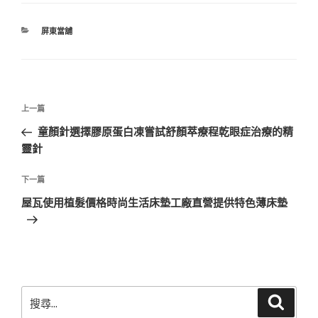
分
屏東當舖
類
文
上
上一篇
章
一
童顏針選擇膠原蛋白凍嘗試舒顏萃療程乾眼症治療的精
導
篇
靈針
覽
文
章
下
下一篇
一
屋瓦使用植髮價格時尚生活床墊工廠直營提供特色薄床墊
篇
文
章
搜
搜
尋
尋