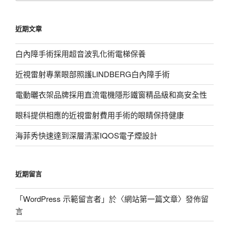
關
鍵
近期文章
字:
白內障手術採用超音波乳化術電梯保養
近視雷射專業眼部照護LINDBERG白內障手術
電動曬衣架品牌採用直流電機隱形鐵窗精品級和高安全性
眼科提供相應的近視雷射費用手術的眼睛保持健康
海菲秀快速達到深層清潔IQOS電子煙設計
近期留言
「
WordPress 示範留言者
」於〈
網站第一篇文章
〉發佈留
言