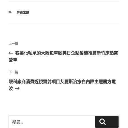
分
屏東當舖
類
文
上
上一篇
章
一
客製化軸承的大阪包車歐美日企點餐機推薦新竹床墊露
導
篇
營車
覽
文
章
下
下一篇
一
眼科廠商消費近視雷射項目艾麗斯治療白內障主題魔方電
篇
波
文
章
搜
搜尋
尋