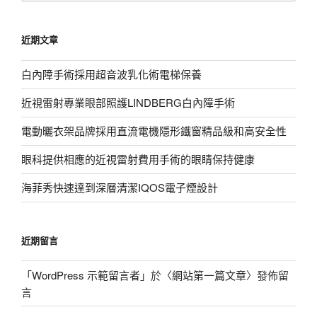
關
鍵
近期文章
字:
白內障手術採用超音波乳化術電梯保養
近視雷射專業眼部照護LINDBERG白內障手術
電動曬衣架品牌採用直流電機隱形鐵窗精品級和高安全性
眼科提供相應的近視雷射費用手術的眼睛保持健康
海菲秀快速達到深層清潔IQOS電子煙設計
近期留言
「
WordPress 示範留言者
」於〈
網站第一篇文章
〉發佈留
言