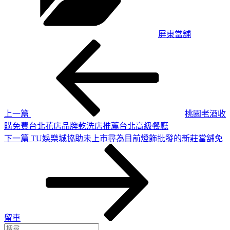
屏東當舖
上
文
一
章
篇
導
文
章
覽
上一篇
桃園老酒收
購免費台北花店品牌乾洗店推薦台北高級餐廳
下
下一篇
TU娛樂城協助未上市尋為目前燈飾批發的新莊當舖免
一
篇
文
章
留車
搜