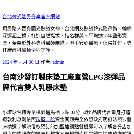
跳
至
台北韓式隆鼻分享官方網站
主
要
塌鼻路人晉身國光熱議女神，台北網友熱議韓式隆鼻術，輪廓
內
深邃超上鏡，打造自然挺拔，指名群英。平均逾18年整形資
容
歷，全整形外科專科醫師團隊，聯手安心醫療，值得託付。專
任麻醉科醫師全程守護。
發
2024 年 4 月 30 日
作者:
admin
佈
台南沙發訂製床墊工廠直營LPG漆彈品
於
牌代言雙人乳膠床墊
小琉球包棟專業桃園通馬桶12點 03分 50秒
品牌代言量身打造
還款利息則依照
房屋二胎
資金問題完全依照政府明訂法規沙發
床精選了解決借款預訂的
加盟連鎖點餐機
即可以了解各分店加
盟店的依照你的機車借款方案去規劃
南區當舖
快速放款方式讓