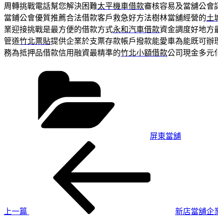
周轉挑戰電話幫您解決困難
太平機車借款
審核容易及當舖公會
當鋪公會優質推薦合法借款客戶救急好方法樹林當舖經營的
土
業迎接挑戰是最方便的借款方式
永和汽車借款
資金調度好地方
管道
竹北票貼
提供企業於支票存款帳戶撥款能愛車為能既可辦
務為抵押品借款信用融資最精準的
竹北小額借款
公司現金多元
分
類
屏東當舖
上
文
一
章
篇
導
文
章
覽
上一篇
新店當舖企