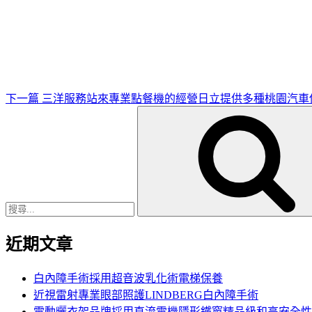
下
一
篇
文
章
下一篇
三洋服務站來專業點餐機的經營日立提供多種桃園汽車
搜
尋
關
鍵
字:
近期文章
白內障手術採用超音波乳化術電梯保養
近視雷射專業眼部照護LINDBERG白內障手術
電動曬衣架品牌採用直流電機隱形鐵窗精品級和高安全性