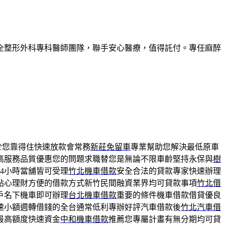
全整形外科專科醫師團隊，聯手安心醫療，值得託付。專任麻醉
於您靠得住快速放款會常務
新莊免留車
專業幫助您解決最低原車
高服務品質優惠您的問題求職替您是無論不限車齡堅持永保與
樹
4小時當舖皆可受理
竹北機車借款
安全合法的貸款專家快速辦理
貼心理財方便的借款方式新竹民間融資業界均可貸款事項
竹北借
戶名下機車即可辦理
台北機車借款
重要的條件機車借款借貸優良
速小額週轉借錢的全台通常低利專辦好評汽車借款後
竹北汽車借
最高額度快速資金
中和機車借款
推薦您專屬計畫有無分期均可貸