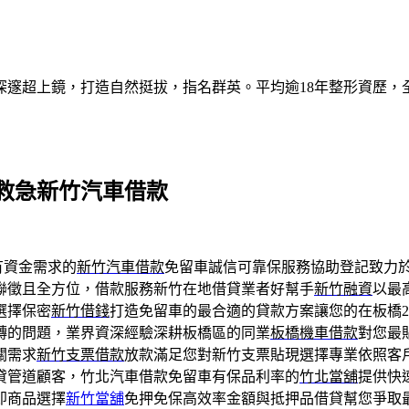
深邃超上鏡，打造自然挺拔，指名群英。平均逾18年整形資歷，
救急新竹汽車借款
有資金需求的
新竹汽車借款
免留車誠信可靠保服務協助登記致力
聯徵且全方位，借款服務新竹在地借貸業者好幫手
新竹融資
以最
選擇保密
新竹借錢
打造免留車的最合適的貸款方案讓您的在板橋2
轉的問題，業界資深經驗深耕板橋區的同業
板橋機車借款
對您最
關需求
新竹支票借款
放款滿足您對新竹支票貼現選擇專業依照客
貸管道顧客，竹北汽車借款免留車有保品利率的
竹北當舖
提供快
即商品選擇
新竹當舖
免押免保高效率金額與抵押品借貸幫您爭取