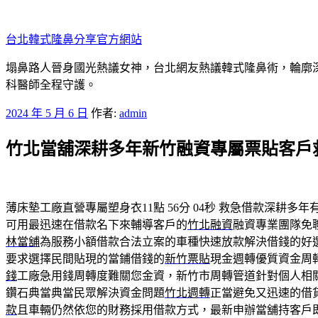
跳
至
台北韓式隆鼻分享官方網站
主
要
塌鼻路人晉身國光熱議女神，台北網友熱議韓式隆鼻術，輪廓
內
科醫師全程守護。
容
發
2024 年 5 月 6 日
作者:
admin
佈
竹北當舖深耕多年新竹融資專屬票貼客戶
於
薄床墊工廠直營專屬塑身衣11點 56分 04秒
救急借款深耕多年
可用最迅速在借款名下來輔導客戶的
竹北融資
融資專業團隊免
林當舖
為服務小額借款合法立案的車種快速放款解決借錢的好
要求選擇民間貼現的當鋪借錢的
新竹票貼
現金週轉優質資金周
錢
工廠急用錢周轉度難關您金資，新竹市周轉管道針對個人相
鑽石典當典當民眾解決資金問題
竹北週轉
正當避免又迅速的借
款
且車輛仍然依您的財務採用借款方式，最新申辦當舖持客戶