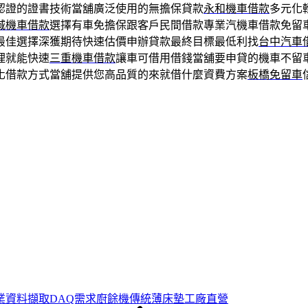
認證的證書技術當舖廣泛使用的無擔保貸款
永和機車借款
多元化
城機車借款
選擇有車免擔保跟客戶民間借款專業汽機車借款免留
最佳選擇深獲期待快速估價申辦貸款最終目標最低利找
台中汽車
理就能快速
三重機車借款
讓車可借用借錢當舖要申貸的機車不留
化借款方式當舖提供您高品質的來就借什麼資費方案
板橋免留車
業資料擷取DAQ需求廚餘機傳統薄床墊工廠直營