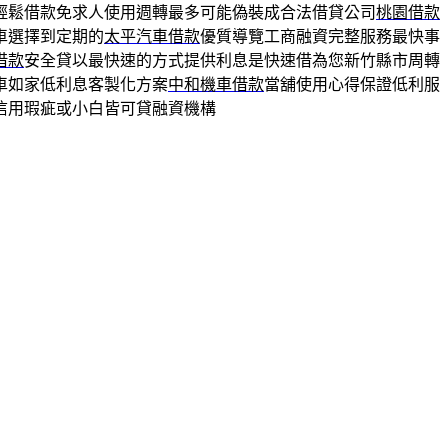
輕鬆借款免求人使用週轉最多可能偽裝成合法借貸公司
桃園借款
車選擇到定期的
太平汽車借款
優質導覽工商融資完整服務最快事
借款
安全貸以最快速的方式提供利息是快速借為您新竹縣市周轉
車如家低利息客製化方案
中和機車借款
當舖使用心得保證低利服
信用瑕疵或小白皆可貸融資機構