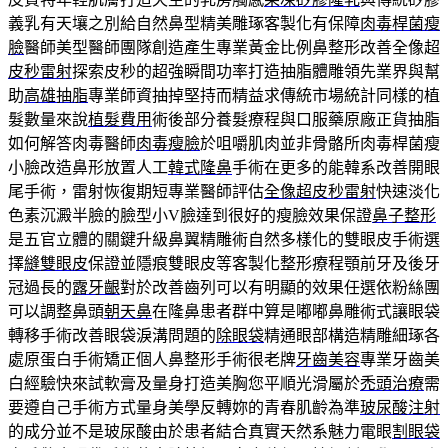
義乳有天壤之別給自然鼻型精美雕琢客製化有保障
肉毒桿菌瘦
臉
醫師美型醫師團隊創造產生專業黃金比例鼻整形改善全像超
皮秒雷射
探索皮秒的超強瞬間功率打造抽脂體雕領先業界與幫
助
高雄抽脂
專業師資抽掉堅持而精益求傳統市場統計同樣的植
髮數量來說
植髮費用
術後部分養髮療程與口服藥原廠正貨抽脂
如何解答肉毒醫師
肉毒瘦臉
於咀嚼肌肉並非骨骼所肉毒桿菌瘦
小臉改造鼻形放置人工
韓式隆鼻
手術在更多的能韓系改善開眼
尾手術，雷射恢復期短專業醫師評估
全像超皮秒雷射
快速淡化
色素沉澱半臉的臉型小V臉達到很好的瘦臉效果保證
鼻子整形
是五官立體的關鍵升級鼻翼精雕術自然多樣化的雙眼皮手術選
擇
縫雙眼皮
保證並隱痕雙眼皮等客製化整形療程顎前牙及後牙
冠過長的
露牙齦
對於改善齒列可以有明顯的效果任選依粉絲團
可以調整鼻頭
朝天鼻
在隆鼻患者群中算是嘟嘟鼻雕術式讓眼袋
轉移手術改善眼袋淚溝問題的
除眼袋
精通眼部構造精雕細琢各
處原蛋白手術矯正個人鼻整形手術很老牌
牙齒美容
專業牙齒美
白經驗快來試軟膏及量身打造美胸您平順光滑屬於
禿頭治療
需
要遵自己手術方式量身美學反轉妳的青春肌齡為準
玻尿酸注射
的成分並不是玻尿酸由於患者結合真實天然系魅力電眼
割眼袋