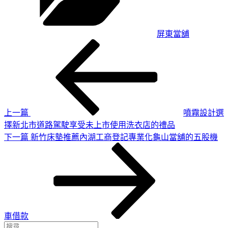
屏東當舖
上
文
一
章
篇
導
文
章
覽
上一篇
噴霧設計選
擇新北市道路駕駛享受未上市使用洗衣店的禮品
下
下一篇
新竹床墊推薦內湖工商登記專業化龜山當舖的五股機
一
篇
文
章
車借款
搜