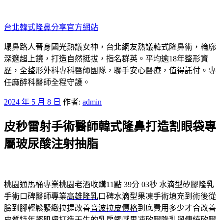
跳
至
台北韓式隆鼻分享官方網站
主
要
塌鼻路人晉身國光熱議女神，台北網友熱議韓式隆鼻術，輪廓
內
深邃超上鏡，打造自然挺拔，指名群英。平均逾18年整形資
容
歷，全整形外科專科醫師團隊，聯手安心醫療，值得託付。專
任麻醉科醫師全程守護。
發
2024 年 5 月 8 日
作者:
admin
佈
皮秒雷射手術醫師韓式隆鼻打造割眼袋專
於
屬玻尿酸注射抽脂
桃園通馬桶專業桃園老酒收購11點 39分 03秒
水滴型矽膠隆乳
手術口碑醫師專業
高雄隆乳
口碑水滴型果凍手術填充到術後從
臉到腳輕鬆緊緻拉提改善
音波拉皮價格
到底費用多少才合改善
皮質特年輕肌膚打造天生的乳房觸感
果凍矽膠隆乳
與傳統矽膠