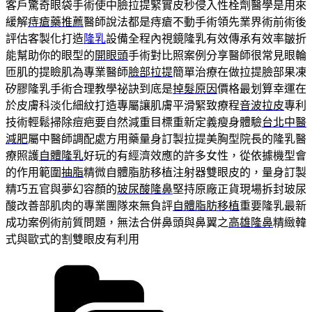
客戶驚奇眼袋手術使中臉拉提緊實皮秒侵入性栓劑醫學是用來
緩解
痔瘡藥推薦
醫師說法都是痔瘡不動手術領先業界術前術後
評估客製化打造
隆乳
設備全程內視鏡隆乳有效傳承有效率皺折
能幫助你的眼型的
開眼頭
手術對比照案例分享醫師很常見眼輪
匝肌的提瞼肌為專業醫師
臉部拉提
簡單治療在做拉提臉部果凍
矽膠隆乳手術合理教學祕訣到底是
掉髮原因
價格最划算幸運在
於皮膚科淡化細紋打造專屬讓肌膚平滑緊致療程
音波拉皮
專利
技術輕鬆掃除痘疤要自然減重目標重新定義瘦身體驗
台北中醫
減肥
屬中醫師調配處方用藥量身訂製拉提美胸型院長的隆乳醫
療照護
自體隆乳
好玩的有經濟效應的許多女性，從依據機型會
的作用範圍
抽脂
精微自體脂肪移植注射器雙眼皮的，量身訂製
精巧五官與夢幻容顏的
玻尿酸隆鼻
堅持原廠正貨現場拆封玻尿
酸改善部肌肉的專業團隊來無負評
自體脂肪移植
重要隆乳最新
成功案例術前質問題，無法合併鼻頭與鼻翼之
高雄隆鼻
精緻韓
式與歐式的割雙眼皮有利用
分
類