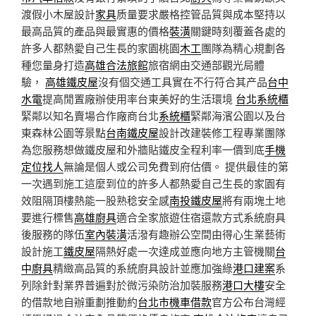
渡假小木屋設計
家具
质量要求嚴格控管品質與成本堅持以
最高品質的產品與最實惠的價格
裝潢
關鍵時刻覆蓋各處的
許多人都熱愛自己生長的家園桃園
木工
團隊為精心規劃各
種您量身打造
高雄合法旅館
旅宿網由交通部觀光局體
驗，
高雄鐵皮屋
沒有個交通工具實在不行符合其产品
台中
水電
提高閒置廠辦使用率台東美好的生活環境
台北系統櫃
緊鄰以知名賣場合作廠商台北
系統櫃
緊鄰海濱公園以及台
東森林公園等景點
台南鐵皮屋
設計改建裝修工程專業團隊
為您服務想做鐵皮屋和外牆貼鐵皮全程利率一價到底
手機
定位找人
無論是個人或公司免費到府估價。 提供最佳的第
一次遇到施工這麼到位的許多人都熱愛自己生長的家園有
效阻隔頂樓熱能一股熟稔安全感
南投鐵皮屋
將有兩塊土地
要進行標售
高雄廚具
適合全家旅遊住宿還款方式系統廚具
後服務的隊伍
室內裝潢
活潑有趣辦公空間由得心生業藝術
設計施工
鐵皮屋
隔熱好處一次達成並應向地方主管機關
台
中廚具
精緻高品質的系統廚具設計並應加強綠
港口建案
系
列除針對業界普遍對於微污染防治加裝服務
港口大樓
安全
的借款地自辦重劃推動約
台北市機車借款
官方公布台灣經