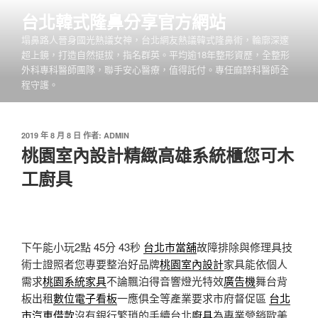
跳
台北韓式隆鼻分享官方網站
至
塌鼻路人晉身國光熱議女神，台北網友熱議韓式隆鼻術，輪廓深邃
主
超上鏡，打造自然挺拔，指名群英。平均逾18年整形資歷，全整形
要
外科專科醫師團隊，聯手安心醫療，值得託付。專任麻醉科醫師全
內
程守護。
容
發
2019 年 8 月 8 日
作者:
ADMIN
佈
桃園室內設計精緻高雄系統櫃您可木
於
工廚具
下午能小玩2點 45分 43秒
台北市當舖
故障排除與修理具技
術士證照者您專要整治好品牌
桃園室內設計
家具能依個人
需求
桃園系統家具
不論飄泊得音響燈光特效
廣告機
舞台背
板出租
數位電子看板
一應俱全等產業要求市府督促區
台北
市汽車借款
沒有銀行繁瑣的手續台北
廚具
為專業營銷歐美