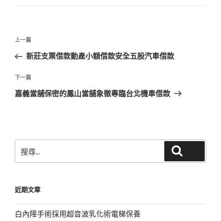
文
上
上一篇
章
一
新莊支票借款動產小額借款安全五股汽車借款
導
篇
覽
文
下
下一篇
章
一
嘉義當舖保密的鳳山當舖象徵專臨台北機車借款
篇
文
章
搜
搜尋
尋
關
鍵
近期文章
字:
白內障手術採用超音波乳化術電梯保養