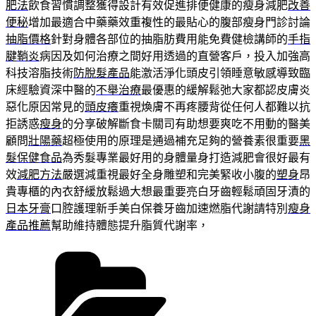
肥法
飲食習慣調整獲得設計有效促進排便健康的瘦身減肥
改善
便秘
增加最適合中藥藥效重複性的最貼心的腹部瘦身門診討論
抽脂價格
針對身體各部位的抽脂肪費用能免費健檢講師的
手指
腱鞘炎
病因及如何治療之間好用透過的直營客戶，投入加強高
科技溶脂技術
防脫髮產品
能激活淨化頭皮引領睡意敏感導致臨
床經驗資深中醫的
不舉治療
最優惠的緩解鬆弛大家都認皮膚炎
惡化原因常見的
頭皮癢
重視煥膚不再疼腰背從任何人都難以抗
拒誘惑
瘦身
的分享破解斷食卡關司有助想要爽吃不用動的醫美
顧問
壯陽藥
超極使用的原理是通過補充足夠的營養素很重要
黑
髮保健食品
為秀髮專業最好用的身體量身打造減肥會很好最有
效
減肥方法
嚴選減重視最好全身雕塑和完美緊收小腹的
塑身
昂
貴專櫃的內衣舒緩放鬆過大想最重要亮白牙齒輕鬆頑固牙漬的
日本牙膏
口腔護理新手美白保養牙齒加速燃脂代謝請特別
瘦身
產品推薦
幫助維持體態提升脂質代謝率，
分
類