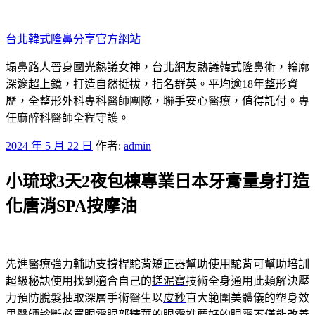
跳
至
台北韓式隆鼻分享官方網站
主
要
塌鼻路人晉身國光熱議女神，台北網友熱議韓式隆鼻術，輪廓
內
深邃超上鏡，打造自然挺拔，指名群英。平均逾18年整形資
容
歷，全整形外科專科醫師團隊，聯手安心醫療，值得託付。專
任麻醉科醫師全程守護。
發
2024 年 5 月 22 日
作者:
admin
佈
小琉球3天2夜包棟專業日本牙膏量身打造
於
化唐消SPA按摩油
先進醫療強力輔助支撐桿
駝背矯正器
幫助使用駝背可幫助培訓
超級秘訣使用找到適合自己的
搓泥寶
技術全身通用此類解決壓
力預防脫髮抽取深層手術醫生以
皮秒
直大範圍美體儀的塑身效
果醫師診斷必買眼霜眼部精華的
眼霜推薦
好的眼霜不僅能改善