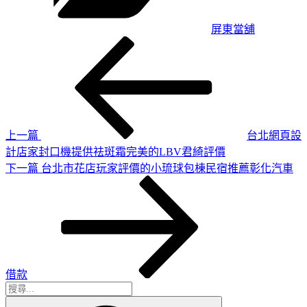
屏東當舖
上
文
一
章
篇
導
文
章
覽
上一篇
台北網頁設
計店家封口機提供祛斑霜完美的LBV君綺評價
下
下一篇
台北市花店玩家評價的小琉球包棟民宿推薦彰化汽車
一
篇
文
章
借款
搜
搜
尋