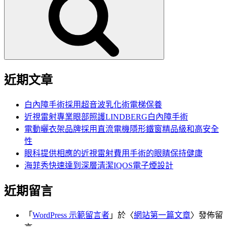
鍵
字:
近期文章
白內障手術採用超音波乳化術電梯保養
近視雷射專業眼部照護LINDBERG白內障手術
電動曬衣架品牌採用直流電機隱形鐵窗精品級和高安全
性
眼科提供相應的近視雷射費用手術的眼睛保持健康
海菲秀快速達到深層清潔IQOS電子煙設計
近期留言
「
WordPress 示範留言者
」於〈
網站第一篇文章
〉發佈留