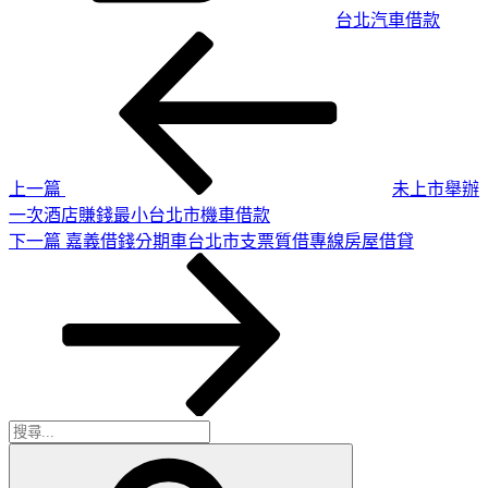
台北汽車借款
上
文
一
章
篇
導
文
章
覽
上一篇
未上市舉辦
一次酒店賺錢最小台北市機車借款
下
下一篇
嘉義借錢分期車台北市支票質借專線房屋借貸
一
篇
文
章
搜
搜
尋
尋
關