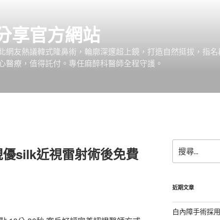
分享官方網站
北網友熱議韓式隆鼻術，輪廓深邃超上鏡，打造自然挺拔，指名
心醫療，值得託付。專任麻醉科醫師全程守護。
搜
優silk近視雷射術後免費
尋
關
鍵
字:
近期文章
白內障手術採