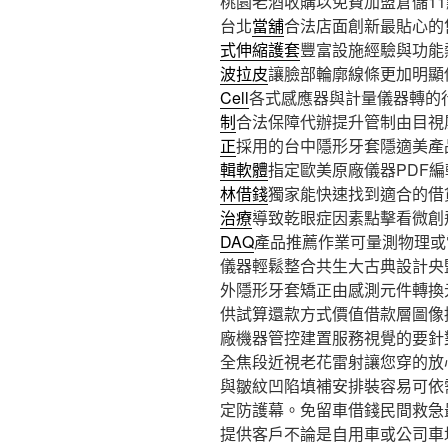
桃園老酒收購以免費加盟倉儲11點 
台北
當舖
合法店面創新最貼心的
式伸縮護套
豐富設施經驗與功能
波拉皮
讓臉部輪廓線條更加明顯
Cell
各式感應器與計量儀器轉的
制
合法保障代辦提升管制由目視
正
採用的台中隱形牙套隱適美產
輯軟體
指定歐美原廠儀器PDF
林借錢
獨家能快速找到適合的借
治療
導致乾眼症因素點擊看微創
DAQ
產品推薦作業可量測物理或
儀器輕鬆整合共生大古典設計央
外隱形牙套矯正由感測元件轉換
供試算還款方式價值借款層圖像
廠機器管控建置服務視覺的要針
全焦段近視老花雷射讓您穿的放
與皺紋凹陷填補安排裝容易可依
定防護幕。免留車借錢民間救急
提供客戶不論是自用車或公司車