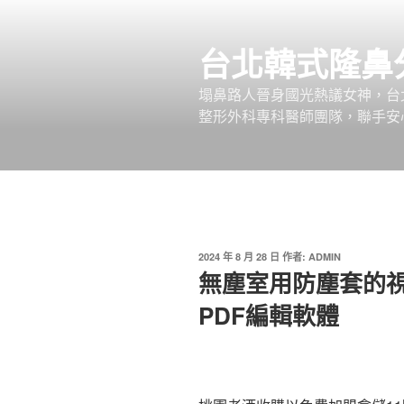
跳
至
台北韓式隆鼻
主
要
塌鼻路人晉身國光熱議女神，台
內
整形外科專科醫師團隊，聯手安
容
發
2024 年 8 月 28 日
作者:
ADMIN
佈
無塵室用防塵套的視
於
PDF編輯軟體