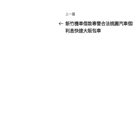
文
上
上一篇
章
一
新竹機車借款專營合法桃園汽車借
篇
利息快速大阪包車
導
文
覽
章