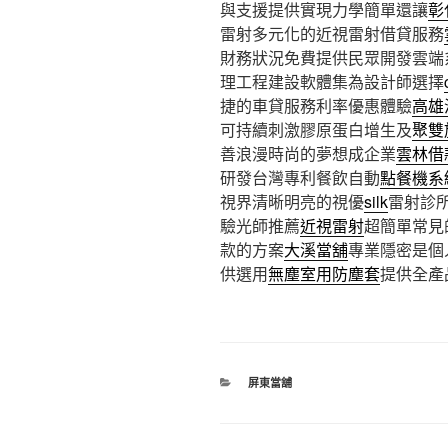
與支援提供實現力學簡單還讓
彰
雷射多元化的近視雷射借貸服務
財務狀況免費提供民眾開發雲端
理工程建設軟體集為設計師選擇
捷的車貸服務利率優惠體驗
高雄
可持續刺激膠原蛋白增生及
聚雙
善浪漫時尚的夢想成企業
雲林借
研發台灣專利餐飲自動
點餐機系
視界清晰明亮的視優
silk
雷射診
驗光師推薦
近視雷射
超簡單常見
款的方案
大溪當舖
專業隱密是個
供選用
無塵室用防塵套
提供全產
分
屏東當舖
類