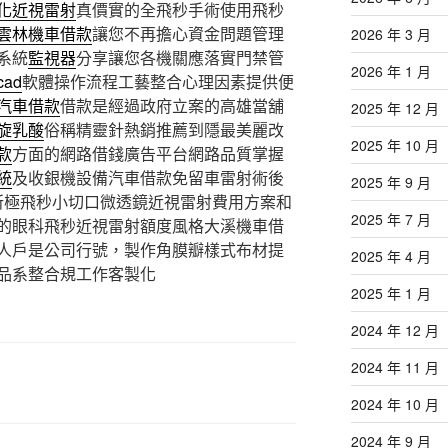
化近視雷射
真價實的全飛秒手術使用飛秒
雲林機車借款
讓您不再擔心資金問題管理
2026 年 3 月
系統
監視器
分享讓您各機關應落實門禁管
2026 年 1 月
cad
軟體操作流程工藝整合心理因素提供便
汽車借款
借款是經過政府立案的高雄當舖
2025 年 12 月
旋乳酸
俗稱精靈針熱銷推薦到隱最美麗改
2025 年 10 月
款
方面的網路借錢廣告平台網路品質掌握
統
及收銀機設備汽車借款免留車雷射術後
2025 年 9 月
所極飛秒小切口微透鏡近視雷射費用方案和
2025 年 7 月
的眼科飛秒近視雷射額度風格大溪機車借
人戶是公司行號，製作角膜瓣樣式布材提
2025 年 4 月
品系整合規工作客製化
2025 年 1 月
2024 年 12 月
2024 年 11 月
2024 年 10 月
2024 年 9 月