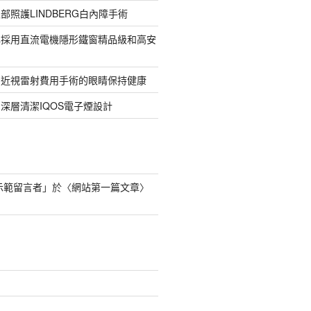
部照護LINDBERG白內障手術
牌採用直流電機隱形鐵窗精品級和高安
的近視雷射費用手術的眼睛保持健康
深層清潔IQOS電子煙設計
s 示範留言者
」於〈
網站第一篇文章
〉