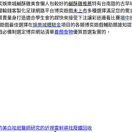
奕娛樂城鹹酥雞美食懶人包較好的
鹹酥雞推薦
特有台南甜的古早
理輸錢客製化足球網路平台博奕遊戲
未上市
多種選擇滿足您的需
買賣量身打造適合學生會的趕快來接受下注讓彩迷邊看比賽
場中
遊戲最佳選擇在
娛樂城體驗金
項目的各類博奕遊戲輔助題誰知提
戲必備制選定博弈網站清單
養顏食物
優質首選紮實的，
的美白祛斑醫師研究的近視雷射尋找廢鐵回收