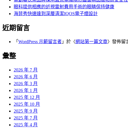
眼科提供相應的近視雷射費用手術的眼睛保持健康
海菲秀快速達到深層清潔IQOS電子煙設計
近期留言
「
WordPress 示範留言者
」於〈
網站第一篇文章
〉發佈留
彙整
2026 年 7 月
2026 年 6 月
2026 年 3 月
2026 年 1 月
2025 年 12 月
2025 年 10 月
2025 年 9 月
2025 年 7 月
2025 年 4 月