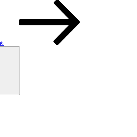
秀
搜
尋