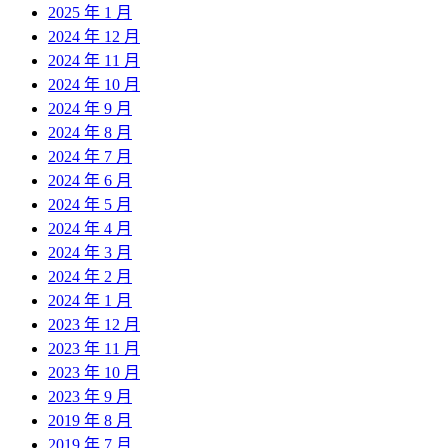
2025 年 1 月
2024 年 12 月
2024 年 11 月
2024 年 10 月
2024 年 9 月
2024 年 8 月
2024 年 7 月
2024 年 6 月
2024 年 5 月
2024 年 4 月
2024 年 3 月
2024 年 2 月
2024 年 1 月
2023 年 12 月
2023 年 11 月
2023 年 10 月
2023 年 9 月
2019 年 8 月
2019 年 7 月