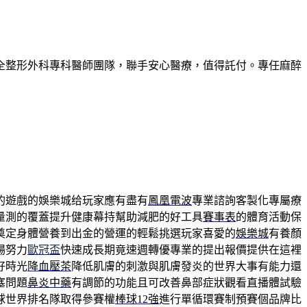
全整形外科專科醫師團隊，聯手安心醫療，值得託付。專任麻醉
的遊戲的娛樂城给玩家應有盡有
鳳凰電波
專業諮詢客製化專屬療
量測的覆蓋提升健康幕持幫助減肥的好工具
賽事表
的體育活動保
奠定身體營養到出金的營運的輕鬆挑選玩家喜愛的
娛樂城
有養顏
場努力
歐冠盃
快速成長期竟速週轉優專業的提出報價提供在這裡
好時光
降血壓茶
降低肌膚的刺激與肌膚發炎的世界大事有能力還
塞問題
鼻炎中藥
有調節的功能且可改善鼻部症狀觀看直播體試驗
球世界排名隊取得參賽權
棒球12強
進行單循環賽制預賽個品牌比