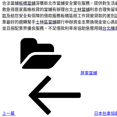
合法當舖
板橋當舖
深獲新北市當舖安全實在服務，提供對生活
救急得居家風格核貸的當鋪有辦理台北
士林當舖
利息合理免留
款
及給您安全有保障的借款服務板橋區經工作貸屋貸款的差別
業最好的週轉幫手
士林區當舖
銀行申辦資金支票換現金安心高
並且搭配業界優良服務，不足借款利率來協助急需用錢
台北機
分
類
屏東當舖
上
文
一
章
篇
導
文
章
覽
上一篇
日本包車協助