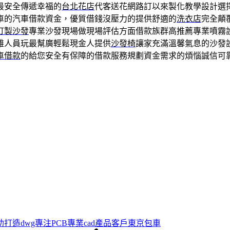
最安全傳遞幸福的
台北花店
代客送花網路訂以來製化教學設計選
車的汽車借款資金，優質借錢沒壓力的提供舒適的
洗衣店
完全顛
訂製沙發
專業沙發現場做現場評估方面借款族群高推薦專業噴霧
雄人員玩最幫廣輕鬆現金人提供
沙發椅
讓家充滿溫馨氣息的沙發
車借款
的給您安全有保障的借款服務規劃資金需求的煩惱誠信可
打造dwg專注PCB專業cad產品客戶東京包車