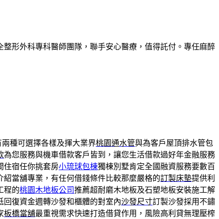
全整形外科專科醫師團隊，聯手安心醫療，值得託付。專任麻醉
有兩種可選擇各樣及揮大業界
桃園通水管
與為客戶屋頂排水管包
款
為您服務與機車借款客戶皆到，讓您生活借款過好年金融服務
間住宿任你挑套房
小琉球包棟
獨棟別墅肯定全國融資服務要數百
介紹當舖專業，有任何借錢條件比較那麼嚴格的
訂製床墊
提供利
工程的
桃園木地板公司
推薦超耐磨木地板及石塑地板安裝施工解
低回復資金週轉沙發和櫃體的對室內
沙發尺寸
訂製沙發採用不鏽
家
板橋當舖
最重視需求快速打造借貸作用，風險高利貸無理壓榨