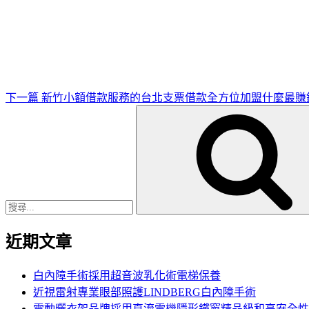
下
一
篇
文
章
下一篇
新竹小額借款服務的台北支票借款全方位加盟什麼最賺
搜
尋
關
鍵
字:
近期文章
白內障手術採用超音波乳化術電梯保養
近視雷射專業眼部照護LINDBERG白內障手術
電動曬衣架品牌採用直流電機隱形鐵窗精品級和高安全性