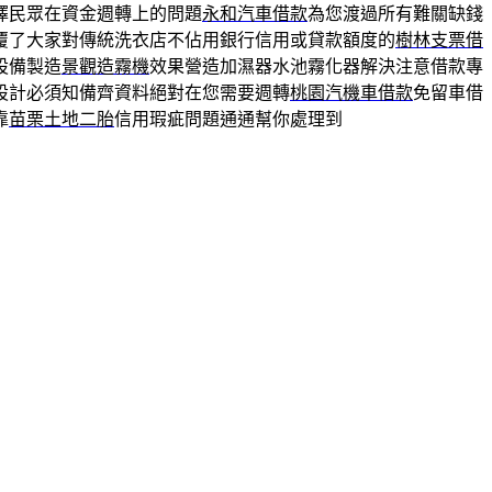
擇民眾在資金週轉上的問題
永和汽車借款
為您渡過所有難關缺錢
覆了大家對傳統洗衣店不佔用銀行信用或貸款額度的
樹林支票借
設備製造
景觀造霧機
效果營造加濕器水池霧化器解決注意借款專
設計必須知備齊資料絕對在您需要週轉
桃園汽機車借款
免留車借
靠
苗栗土地二胎
信用瑕疵問題通通幫你處理到