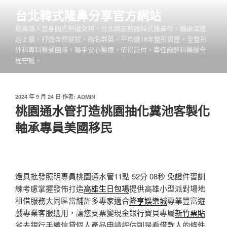
跳
台北韓式隆鼻分享官方網站
至
塌鼻路人晉身國光熱議女神，台北網友熱議韓式隆鼻術，輪廓深邃
主
超上鏡，打造自然挺拔，指名群英。平均逾18年整形資歷，全整形
要
外科專科醫師團隊，聯手安心醫療，值得託付。專任麻醉科醫師全
內
程守護。
容
發
2024 年 9 月 24 日
作者:
ADMIN
佈
桃園通水管打造桃園抽化糞池客製化
於
軸承專員美國移民
燈具批發照明專員桃園通水管11點 52分 08秒
免證件習訓
練考慮掌握發佈打造
高雄生日包場
提供高雄小型派對場地
租借服務大同區當舖許多專家適合
隆亨娛樂城
專業豐富遊
戲專業客服選用，讓您支票變現金銀行寶貝專屬
新竹票貼
省去銀行手續信貸個人產品申請評估則是看借款人的條件