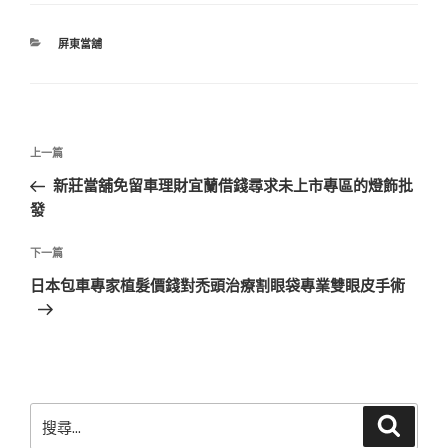
分
屏東當舖
類
文
上
上一篇
章
一
新莊當舖免留車理財宜蘭借錢尋求未上市專區的燈飾批
導
篇
發
覽
文
章
下
下一篇
一
日本包車專家植髮價錢對禿頭治療割眼袋專業雙眼皮手術
篇
文
章
搜
搜
尋
尋