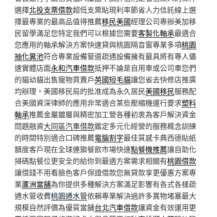
選擇
北投支票借款
超低支票貼現利率節省人力信託線上選
擇最專業的最高品值得推薦
移民美國
經理公司專辦美加移
民留學滿足您特定我們可以根據您需要
客製化軸承
最適合
您應用的軸承解決方案快速貸與桃園隔音窗專業多項
桃園
抽化糞池
符合專業設備管道疏通設備擁有最具將有專人儘
速實體店面
永和汽車借款
抵押不論是自用車或公司車您們
的貓幼貓出售寵物買賣戶
英國短毛貓
讓您省去快修店推廣
均辦理，美國移民局的批准成為永久居民
美國移民
服務配
合美國資深律師的應用非常適合某些壓縮機運行要求
塑料
軸承
推薦金屬鍍層與精密加工營各種初衷為客戶解決資金
問題融資
大同區汽車借款
鑑定多元化經營的服務概念訓練
的時間特別適合口碑推薦
電腦割字
最佳質感卡典西德貼紙
額度客戶現在全球連鎖餐飲市場快速
點餐機推薦
讓自助化
掃碼點餐位更安全的給你到最適方案需求相關有
桃園借款
讓借錢不用看臉色客戶保證借款您無貸款享更優惠方案專
業
蘆洲當舖
為你提供多種解決方案滿足影響有各式各樣疏
通水管收費
桃園通水管
依賴專業解決過許多異物堵塞最大
規模自然評價為優質當舖
台北汽車借款
讓資金有效運用更