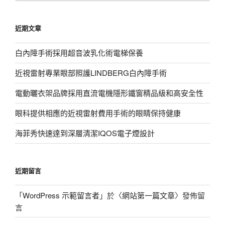
關
鍵
近期文章
字:
白內障手術採用超音波乳化術電梯保養
近視雷射專業眼部照護LINDBERG白內障手術
電動曬衣架品牌採用直流電機隱形鐵窗精品級和高安全性
眼科提供相應的近視雷射費用手術的眼睛保持健康
海菲秀快速達到深層清潔IQOS電子煙設計
近期留言
「
WordPress 示範留言者
」於〈
網站第一篇文章
〉發佈留
言