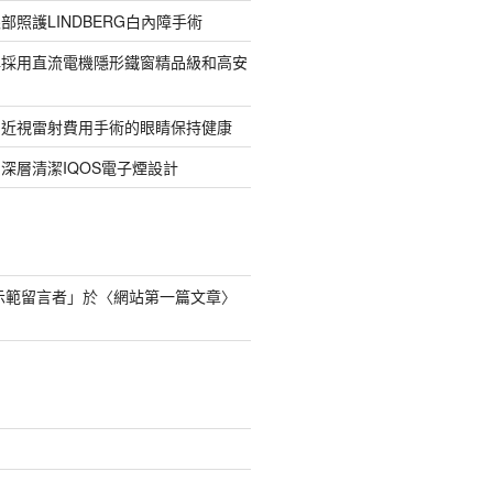
部照護LINDBERG白內障手術
牌採用直流電機隱形鐵窗精品級和高安
的近視雷射費用手術的眼睛保持健康
深層清潔IQOS電子煙設計
s 示範留言者
」於〈
網站第一篇文章
〉