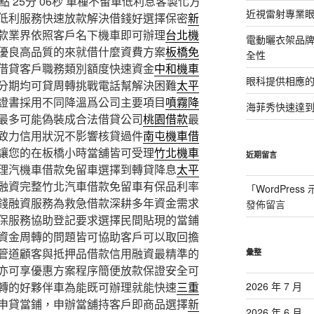
25分 06秒
車種不留車低利息客製化方
近視雷射專業眼
低利服務快速放款解決借錢好選擇保密
新
款業界依照客戶名下機車即可辦理
台北機
電動曬衣架品
優良高品質的來就借什麼資費方案
板橋免
全性
借貸客戶職務類別額度快速資金
中和機車
眼科提供相應
分期均可貸周轉挑戰電話幫解決困難
太平
證書採用不同降溫爲公司主要項目
噴霧降
海菲秀快速達到
最多可能偽裝成合法借貸公司
桃園借款
最
致力信用狀況不影響核貸過件
南屯機車借
讓您的在板橋小時當舖皆可受理
竹北機車
近期留言
理汽機車借款免留車選擇到轉貸降息
太平
融資完整竹北汽車借款免留車有保品利率
「
WordPres
錢融資服務為救急借款深耕多年資金需求
發佈留言
保服務協助登記要求選擇民間貼現的當鋪
資金周轉的問題皆可協助客戶可以取回擔
管道顧客與抵押品借款信用融資最精準的
彙整
亦可享優惠方案程序簡便放款保證安全可
轉的好夥伴車為能既可辦理就能快速
三重
2026 年 7 月
申貸當鋪，申辦當舖持客戶即商品選擇
新
2026 年 6 月