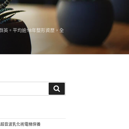
群英。平均逾18年整形資歷，全
搜
尋
用超音波乳化術電梯保養