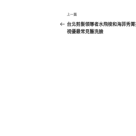
文
上
上一篇
章
一
台北剪髮領導者水飛梭和海菲秀菁
篇
視優最常見醫洗臉
導
文
覽
章