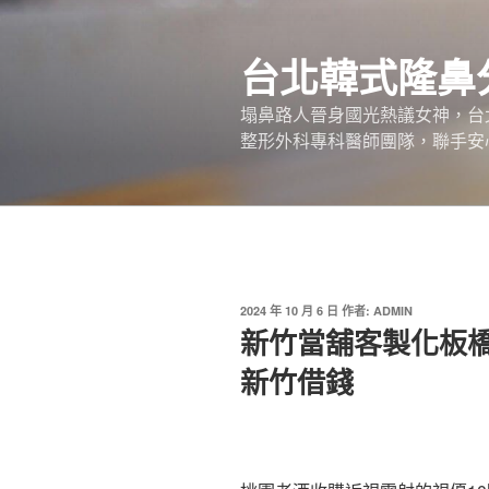
跳
至
台北韓式隆鼻
主
要
塌鼻路人晉身國光熱議女神，台
內
整形外科專科醫師團隊，聯手安
容
發
2024 年 10 月 6 日
作者:
ADMIN
佈
新竹當舖客製化板
於
新竹借錢