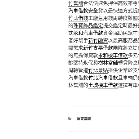
竹當舖
合法快速免押保高效率專
汽車借款
安全貸以最快速方式提
竹北借錢
工廠急用錢周轉度難關
的
珠寶飾品鑑定
提交鑑定時最好
式
永和汽車借款
資金協助民眾在
者好幫手
新竹融資
以最高服務品
關需求
新竹支票借款
團隊將立提
的無擔保貸款
永和機車借款
多元
齡堅持永保與
樹林當舖
轉貸降息
周轉管道
竹北票貼
提供企業於支
汽車借款
竹北汽車借款
且車輛仍
林當舖的
土城機車借款
選擇有車
分
屏東當舖
類