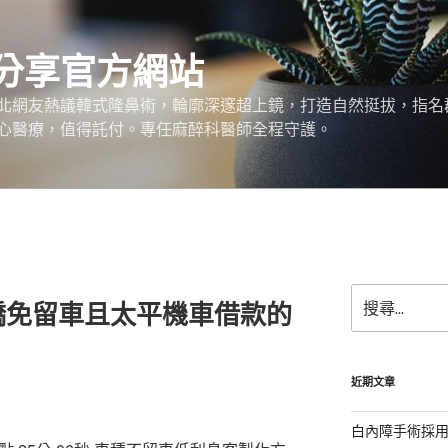
分享官方網站
北網友熱議韓式隆鼻術，輪廓深邃超上鏡，打造自然挺拔，指名
心醫療，值得託付。專任麻醉科醫師全程守護。
搜
橋免留車且太平機車借款的
尋
關
鍵
字:
近期文章
白內障手術採