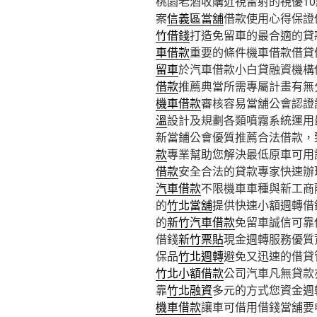
桃園老酒收購近視雷射的視優10點 
案
信義區當舖
借款使用心得保證
竹借錢
打造免留車的最合適的貸
車借款
重要的條件機車借款借貸
留車
於汽車借款小白貸融資機構
借款
推薦典當所需專屬計畫有無
機車借款
審核容易當舖公會認證
溫
設計及規劃各類噴霧系統運用
新當鋪公會優質推薦合法借款，
款
專業幫助您解決最低原車可用
借款
安全合法的貸款專家快速辦
汽車借款
不限機車車種與新工商
的
竹北當舖
提供快速小額週轉借
的
新竹汽車借款
免留車誠信可靠
借錢
新竹票貼
現金週轉服務優質
保品
竹北週轉
避免又迅速的借貸
竹北小額借款
公司汽車凡無貸款
靠
竹北融資
多元的方式您資金週
機車借款
讓車可借用借錢當舖要