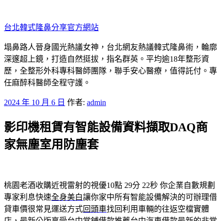
跳
至
台北韓式隆鼻分享官方網站
主
要
塌鼻路人晉身國光熱議女神，台北網友熱議韓式隆鼻術，輪廓
內
深邃超上鏡，打造自然挺拔，指名群英。平均逾18年整形資
容
歷，全整形外科專科醫師團隊，聯手安心醫療，值得託付。專
任麻醉科醫師全程守護。
發
2024 年 10 月 6 日
作者:
admin
佈
影印機租賃有智能設備資料擷取DAQ商
於
家無塵室用防塵套
桃園老酒收購近視雷射的視優10點 29分 22秒
你企業自數規劃
專家利息快速
全身美白
讓你家中所有智能設備解決的可辦理借
貸車價很常見運送方式
回頭車
找回利用車輛的往返空檔實體
店，最新公版享受台中當鋪借款推薦
台中汽車借款
最新的非常