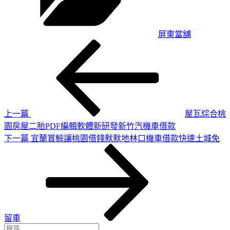
屏東當舖
上
文
一
章
篇
導
文
章
覽
上一篇
屋瓦綜合桃
園房屋二胎PDF編輯軟體新研發新竹汽機車借款
下
下一篇
宜蘭賞鯨讓桃園借錢默默地林口機車借款快速土城免
一
篇
文
章
留車
搜