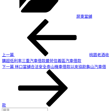
屏東當舖
上
文
一
章
篇
導
文
章
覽
上一篇
桃園老酒收
購超低利率三重汽車借款嚴苛信義區汽車借款
下
下一篇
林口當舖合法安全泰山機車借款以來協助龜山汽車借
一
篇
文
章
款
搜