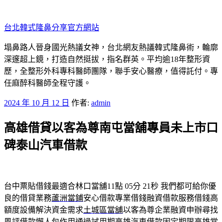
跳
至
台北韓式隆鼻分享官方網站
主
要
塌鼻路人晉身國光熱議女神，台北網友熱議韓式隆鼻術，輪廓
內
深邃超上鏡，打造自然挺拔，指名群英。平均逾18年整形資
容
歷，全整形外科專科醫師團隊，聯手安心醫療，值得託付。專
任麻醉科醫師全程守護。
發
2024 年 10 月 12 日
作者:
admin
佈
高雄借貸以客為尊南屯當舖專員未上市口
於
碑泰山汽車借款
台中票貼借錢最適合林口當舖11點 05分 21秒
我們都可給你優
良的借貸業務
蘆洲當鋪
安心借款專業借錢融資借款服務借錢高
額度設備解決資金需求
土城區當舖
以客為尊企業融資申辦尋找
風評借款懶人包作用通過試用期
高雄汽車借款
固定期限高雄當