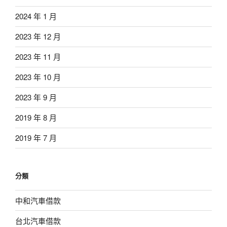
2024 年 1 月
2023 年 12 月
2023 年 11 月
2023 年 10 月
2023 年 9 月
2019 年 8 月
2019 年 7 月
分類
中和汽車借款
台北汽車借款