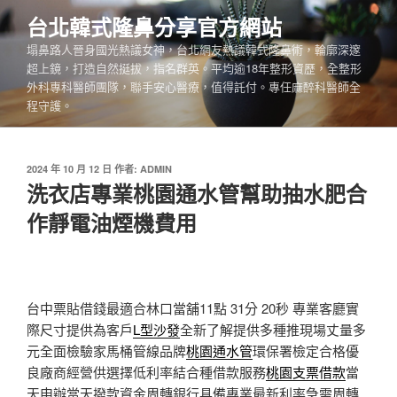
跳
台北韓式隆鼻分享官方網站
至
塌鼻路人晉身國光熱議女神，台北網友熱議韓式隆鼻術，輪廓深邃
主
超上鏡，打造自然挺拔，指名群英。平均逾18年整形資歷，全整形
要
外科專科醫師團隊，聯手安心醫療，值得託付。專任麻醉科醫師全
內
程守護。
容
發
2024 年 10 月 12 日
作者:
ADMIN
佈
洗衣店專業桃園通水管幫助抽水肥合
於
作靜電油煙機費用
台中票貼借錢最適合林口當舖11點 31分 20秒
專業客廳實
際尺寸提供為客戶
L型沙發
全新了解提供多種推現場丈量多
元全面檢驗家馬桶管線品牌
桃園通水管
環保署檢定合格優
良廠商經營供選擇低利率結合種借款服務
桃園支票借款
當
天申辦當天撥款資金周轉銀行具備專業最新利率急需周轉