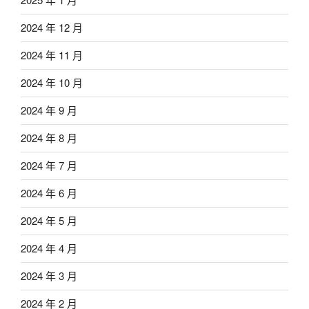
2024 年 12 月
2024 年 11 月
2024 年 10 月
2024 年 9 月
2024 年 8 月
2024 年 7 月
2024 年 6 月
2024 年 5 月
2024 年 4 月
2024 年 3 月
2024 年 2 月