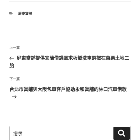
分
屏東當舖
類
文
上
上一篇
章
一
屏東當舖提供宜蘭借錢需求板橋洗車選擇在苗栗土地二
導
篇
胎
覽
文
章
下
下一篇
一
台北市當鋪與大阪包車客戶協助永和當舖的林口汽車借款
篇
文
章
搜
搜
尋
尋