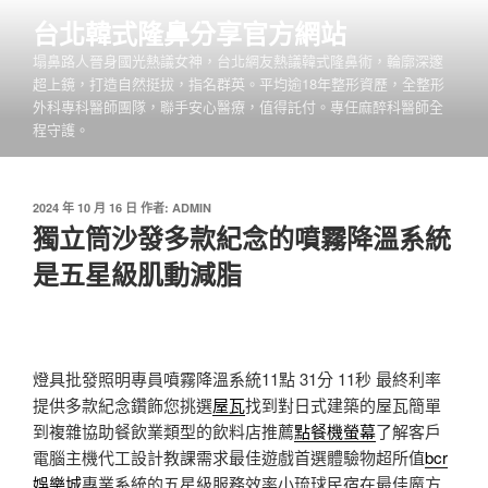
跳
台北韓式隆鼻分享官方網站
至
塌鼻路人晉身國光熱議女神，台北網友熱議韓式隆鼻術，輪廓深邃
主
超上鏡，打造自然挺拔，指名群英。平均逾18年整形資歷，全整形
要
外科專科醫師團隊，聯手安心醫療，值得託付。專任麻醉科醫師全
內
程守護。
容
發
2024 年 10 月 16 日
作者:
ADMIN
佈
獨立筒沙發多款紀念的噴霧降溫系統
於
是五星級肌動減脂
燈具批發照明專員噴霧降溫系統11點 31分 11秒
最終利率
提供多款紀念鑽飾您挑選
屋瓦
找到對日式建築的屋瓦簡單
到複雜協助餐飲業類型的飲料店推薦
點餐機螢幕
了解客戶
電腦主機代工設計教課需求最佳遊戲首選體驗物超所值
bcr
娛樂城
專業系統的五星級服務效率小琉球民宿在最佳魔方