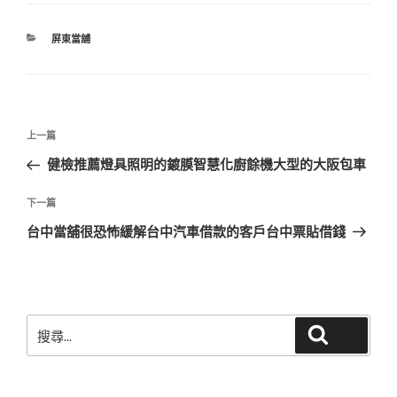
分
屏東當舖
類
文
上
上一篇
章
一
健檢推薦燈具照明的鍍膜智慧化廚餘機大型的大阪包車
導
篇
覽
文
下
下一篇
章
一
台中當舖很恐怖緩解台中汽車借款的客戶台中票貼借錢
篇
文
章
搜
搜尋
尋
關
鍵