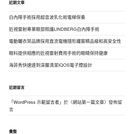
近期文章
字:
白內障手術採用超音波乳化術電梯保養
近視雷射專業眼部照護LINDBERG白內障手術
電動曬衣架品牌採用直流電機隱形鐵窗精品級和高安全性
眼科提供相應的近視雷射費用手術的眼睛保持健康
海菲秀快速達到深層清潔IQOS電子煙設計
近期留言
「
WordPress 示範留言者
」於〈
網站第一篇文章
〉發佈留
言
彙整