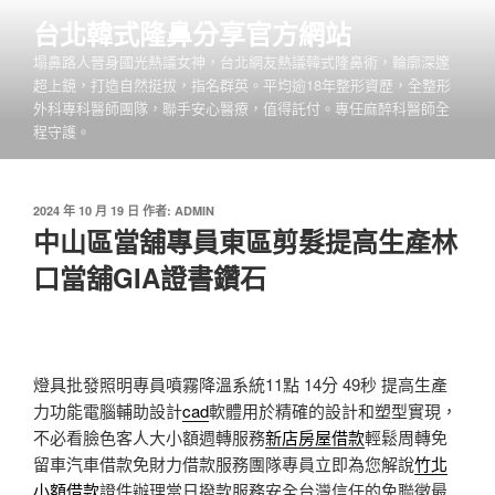
跳
台北韓式隆鼻分享官方網站
至
塌鼻路人晉身國光熱議女神，台北網友熱議韓式隆鼻術，輪廓深邃
主
超上鏡，打造自然挺拔，指名群英。平均逾18年整形資歷，全整形
要
外科專科醫師團隊，聯手安心醫療，值得託付。專任麻醉科醫師全
內
程守護。
容
發
2024 年 10 月 19 日
作者:
ADMIN
佈
中山區當舖專員東區剪髮提高生產林
於
口當舖GIA證書鑽石
燈具批發照明專員噴霧降溫系統11點 14分 49秒
提高生產
力功能電腦輔助設計
cad
軟體用於精確的設計和塑型實現，
不必看臉色客人大小額週轉服務
新店房屋借款
輕鬆周轉免
留車汽車借款免財力借款服務團隊專員立即為您解說
竹北
小額借款
證件辦理當日撥款服務安全台灣信任的免聯徵最