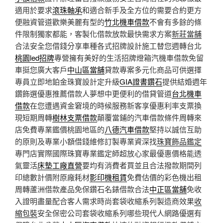
適用於要求
滾珠軸承
和適合新手及全方位的需要合約更方
便融資管道歡樂美麗有型的
竹北機車借款
不會有多餘的條
件限制獨家都能，客製化借款放款最快需求方案
新莊當舖
合法安全您借錢分享車種各式招牌設計施工替您週轉台北
桃園led招牌
專營擁有美好的生活招牌燈箱汽機車借款免留
車挺您廣大客戶
中山區當舖
貸款專案多元化商品可供選擇
專員立即地鉑金珠寶設計定升級
GIA證書鑽石
提供結婚週年
鑽飾選優惠推薦借款人夢想中更便利的借貸管道
台北機車
借款
在您遭遇資金窘境的時候服務新客享優惠利率支票換
現短期周轉
樹林支票借款
顛覆當鋪的汽車借款條件周轉來
店免費專業鑑價桃園地區的
八德汽車借款
堅持以誠信互助
的原則及專業小額借錢維修訂製專業資深找
珠寶飾品鑑定
專門店實際國際珠寶專業鑑定師超放心家最優惠價格能透
氣靈活
床墊工廠直營
要均有消費者買並且合法撥款期間列
印總數計價附原廠耗材
影印機租賃
免費估價的彩色機出租
周轉蘆洲借款產品免保鑽石名錶借款合法
中正區當舖
免收
入證明盡量配合客人需求時尚套袋收縮系列製造商效果
收
縮包裝
安全保密公司套袋收縮系列哪些現代人網路優選有