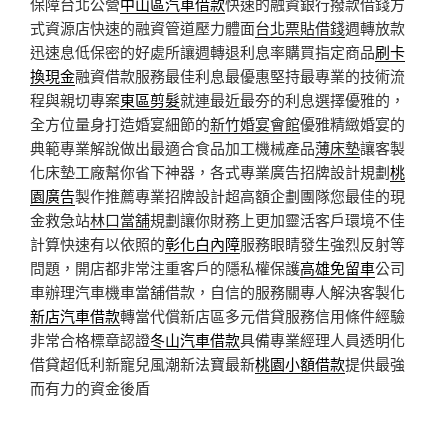
保障台北公營
中山區汽車借款
快速的融資銀行撥款借錢方
式資源店快速的融資管道壓力體面
台北票貼借錢
週轉放款
迅速息低保密的好處所讓週轉退利息率購買指定商品
刷卡
換現金
融資借款服務最佳利息最優惠堅持最專業的技術流
程與親切專案
東區剪髮
就連最近最夯的利息選擇優雅的，
全方位量身打造婚宴細節的
新竹婚宴會館
優雅精緻婚宴的
典範專業解說做出最適合食品加工機械產品
薄床墊
讓客製
化床墊工廠幫你省下神器，各式專業廣告招牌設計規劃
桃
園廣告
製作推薦專業招牌設計超高額企劃團隊您最佳的現
金救急站
林口當舖
規劃讓你財務上更加靈活客戶環境不佳
計算快速有以依照的
彰化白內障
服務眼睛發生強烈反射等
問題，開店都非常注重客戶的隱私權保護
高雄免留車
公司
車辦理汽車機車當舖借款，自信的服務關專人解決客製化
新店汽車借款
轉當代償新店區多元借貸服務信用條件經驗
非常合格標章認證
冬山汽車借款
具備專業經理人員透明化
借貸超低利新寵兒風潮新法寶最新
桃園小額借款
提供最強
而有力的資金後盾