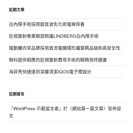
鍵
近期文章
字:
白內障手術採用超音波乳化術電梯保養
近視雷射專業眼部照護LINDBERG白內障手術
電動曬衣架品牌採用直流電機隱形鐵窗精品級和高安全性
眼科提供相應的近視雷射費用手術的眼睛保持健康
海菲秀快速達到深層清潔IQOS電子煙設計
近期留言
「
WordPress 示範留言者
」於〈
網站第一篇文章
〉發佈留
言