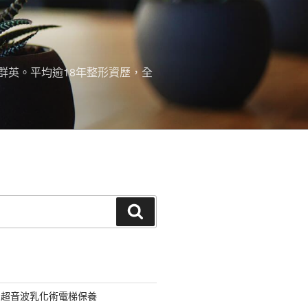
群英。平均逾18年整形資歷，全
搜
尋
用超音波乳化術電梯保養