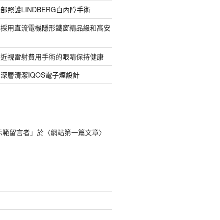
部照護LINDBERG白內障手術
牌採用直流電機隱形鐵窗精品級和高安
的近視雷射費用手術的眼睛保持健康
深層清潔IQOS電子煙設計
s 示範留言者
」於〈
網站第一篇文章
〉