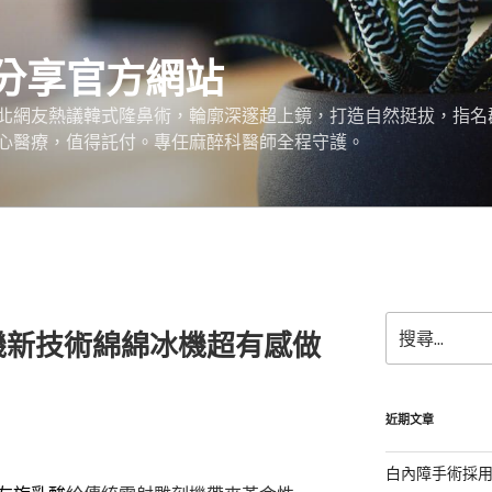
分享官方網站
北網友熱議韓式隆鼻術，輪廓深邃超上鏡，打造自然挺拔，指名
心醫療，值得託付。專任麻醉科醫師全程守護。
搜
機新技術綿綿冰機超有感做
尋
關
鍵
字:
近期文章
白內障手術採