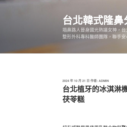
跳
至
台北韓式隆鼻
主
要
塌鼻路人晉身國光熱議女神，台
內
整形外科專科醫師團隊，聯手安
容
發
2024 年 10 月 21 日
作者:
ADMIN
佈
台北植牙的冰淇淋
於
茯苓糕