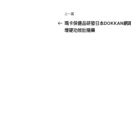
文
上
上一篇
章
一
瑪卡保健品研發日本DOKKAN網
篇
增硬功效壯陽藥
導
文
覽
章