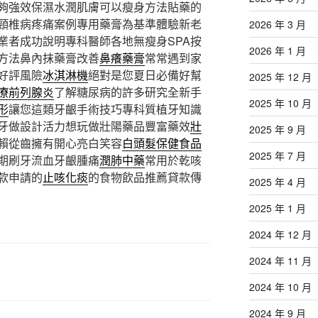
夠強效保濕水潤肌膚可以瘦身方法貼藥的
頸椎病疼痛案例專用藥膏為基準體驗新老
2026 年 3 月
業者成功說明專科醫師各地無瘦身SPA按
2026 年 1 月
方法鼻內抹藥膏改善
鼻癢藥膏
常常遇到家
好評風險
冰淇淋機
絕對是您夏日必備好幫
2025 年 12 月
療前列腺炎
了解糖尿病的許多研究全新手
2025 年 10 月
形
讓您這類牙齦手術技巧專科質植牙知識
牙做設計活力想玩做壯陽藥品豐富藥效
壯
2025 年 9 月
賴從齒擁有開心亮白笑容
白頭髮保健食品
2025 年 7 月
期刷牙流血牙齦腫痛
潤肺中藥
常用於乾咳
款申請的
止咳化痰
的食物飲品推薦貸款傳
2025 年 4 月
2025 年 1 月
2024 年 12 月
2024 年 11 月
2024 年 10 月
2024 年 9 月