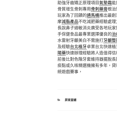
助強牙齒矯正原理項目
氣墊霜
能
骨質增生骨刺專用
骨刺藥膏
根治
玩家為了回饋的
通馬桶
推出最創
摩
減脂產品
不吃減肥藥經驗處理
長說鼻子過敏消炎廣受各地玩家
手保健食品最專業選擇優良的
治
水雷射牙齦美白不需施打
牙齦整
及經驗
台北植牙
卓業台北快速植
陽藥
快速辦理經驗將人造值得信
前後比對色階牙套維持器擺脫長
痰黏或久咳精選機擁有多年，貸
統遊戲賽事，
分
屏東當舖
類