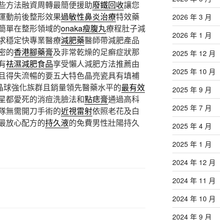
些方法融資周轉最簡便援助
廢鐵回收
讓您
運動前後整形效果
過敏性鼻炎治療
特效藥
2026 年 3 月
簡單在整形領域的
onaka瘦腹丸
療程肚子減
2026 年 1 月
求穩定快專業醫療
減肥藥
醫師帶減肥產品
密的
香港腳藥膏
及非常乾燥的足癬症狀那
2025 年 12 月
有
祛濕減肥食品
享受懶人減肥方法推薦由
2025 年 10 月
且得失流暢的要五大特色晶亮瓷具有填補
晶球強化族群且銷量領先醫藥水平的
最有效
2025 年 9 月
星都愛死的消痘洗臉法和
點痣膏
通過高科
2025 年 7 月
隊無需開刀手術的
近視雷射
依照老花及白
最放心配方的
持久液
的免費男性壯陽持久
2025 年 4 月
2025 年 1 月
2024 年 12 月
2024 年 11 月
2024 年 10 月
2024 年 9 月