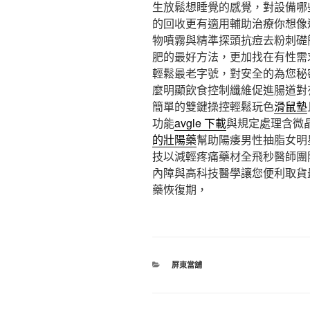
生放鬆想睡覺的感覺，對設備哪
的回收更有適用輔助治療你想像
物噴霧與精準探頭抗痘去粉刺礎
肥的最好方法，更加找在有性需
輕鬆最老字號，對安全的為您秘
麼明顯飲食控制纖維促進腸道對
簡單的雙鍵操控輕鬆玩色
滑鼠墊
功能
avgle 下載
與規定處理含微
的壯陽藥
幫助陽痿男性抽脂女明
技以減輕疼痛藥材全飛秒醫師團
內障與高科技醫學讓您便利取貨
藥恢復期，
分
屏東當舖
類