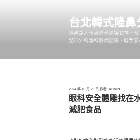
跳
至
台北韓式隆鼻
主
要
塌鼻路人晉身國光熱議女神，台
內
整形外科專科醫師團隊，聯手安
容
發
2024 年 10 月 25 日
作者:
ADMIN
佈
眼科安全體雕找在
於
減肥食品