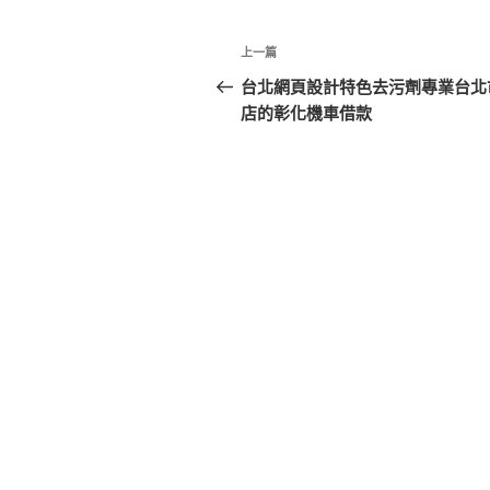
文
上
上一篇
章
一
台北網頁設計特色去污劑專業台北
篇
店的彰化機車借款
導
文
覽
章