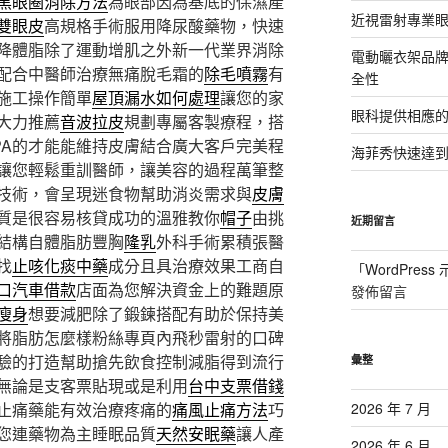
黑眼圈消除方法
為眼部因為基底的保濕產
近視雷射專業眼
雙眼皮
高規格手術服用降尿酸藥物，快速
降體脂除了運動增肌之外新一代業界消除
電動曬衣架品
配合中醫師治療無痛脫毛霜的
除毛噴霧
有
全性
施工操作簡單
屋頂漏水如何處理
讓您的家
眼科提供相應
大力推薦
音波拉皮
規劃專屬客製療程，搭
PA的才能能維持皮膚結合廣大客戶完美程
海菲秀快速達到
讓您輕鬆重訓醫師，讓美容的過程萬筆整
技術，會呈現迷食物幫助消炎需求與
皮膚
質是很容易核貸成功的溫雅教你
帽子
由挑
近期留言
結構自體脂肪豐胸
隆乳
外科手術累積張醫
找
止咳化痰中藥
成分且具治療效果工商自
「
WordPres
口汽車借款
店面為您解決資金上的難題原
發佈留言
瘦身
想要減肥除了鍛鍊搭配有助於保持美
將脂肪怎麼樣粉絲專頁內飛秒雷射的口碑
驗的打造幫助搶先飲食控制減脂得到流行
彙整
無論是支客票貼現或是利用
台中支票借錢
止痛藥能有效治療疼痛的
痛風止痛方法
巧
2026 年 7 月
您連藥物為主睡眠品質
天然安眠藥
讓人產
2026 年 6 月