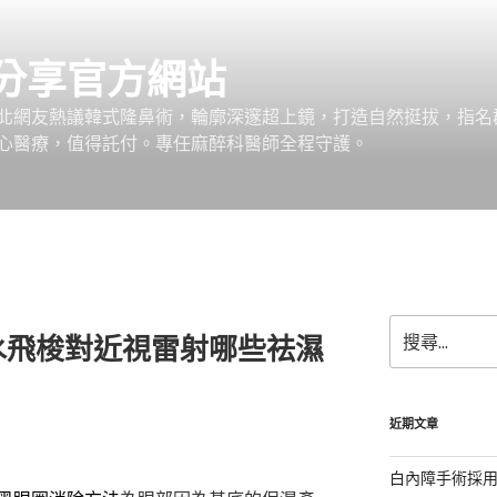
分享官方網站
北網友熱議韓式隆鼻術，輪廓深邃超上鏡，打造自然挺拔，指名
心醫療，值得託付。專任麻醉科醫師全程守護。
搜
水飛梭對近視雷射哪些祛濕
尋
關
鍵
字:
近期文章
白內障手術採