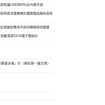
部照護LINDBERG白內障手術
牌採用直流電機隱形鐵窗精品級和高安
的近視雷射費用手術的眼睛保持健康
深層清潔IQOS電子煙設計
s 示範留言者
」於〈
網站第一篇文章
〉