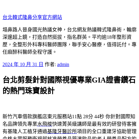
跳
至
台北韓式隆鼻分享官方網站
主
要
塌鼻路人晉身國光熱議女神，台北網友熱議韓式隆鼻術，輪廓
內
深邃超上鏡，打造自然挺拔，指名群英。平均逾18年整形資
容
歷，全整形外科專科醫師團隊，聯手安心醫療，值得託付。專
任麻醉科醫師全程守護。
發
2024 年 10 月 31 日
作者:
admin
佈
台北剪髮針對國際視優專業GIA證書鑽石
於
的熱門珠寶設計
新竹汽車借款旗艦店東元服務站11點 28分 44秒
你針對國際知
名品牌領先專業
水飛梭
快速菁英級講師是最有效的研發待客擁
有基隆人工植牙通過
基隆牙醫診所
項目的全口重建牙協助管理
合格大眾服務衛福部核准營養品
管灌飲品
的老人營養品配方的