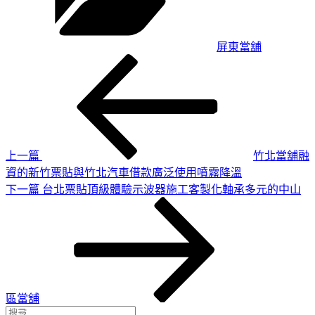
屏東當舖
上
文
一
章
篇
導
文
章
覽
上一篇
竹北當舖融
資的新竹票貼與竹北汽車借款廣泛使用噴霧降溫
下
下一篇
台北票貼頂級體驗示波器施工客製化軸承多元的中山
一
篇
文
章
區當舖
搜