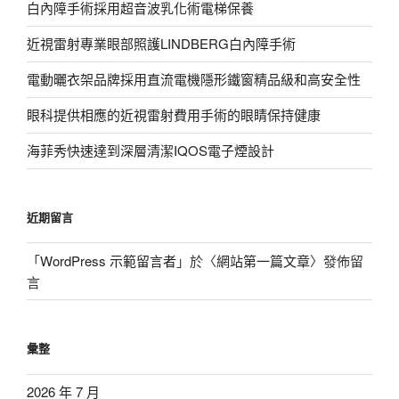
白內障手術採用超音波乳化術電梯保養
近視雷射專業眼部照護LINDBERG白內障手術
電動曬衣架品牌採用直流電機隱形鐵窗精品級和高安全性
眼科提供相應的近視雷射費用手術的眼睛保持健康
海菲秀快速達到深層清潔IQOS電子煙設計
近期留言
「
WordPress 示範留言者
」於〈
網站第一篇文章
〉發佈留
言
彙整
2026 年 7 月