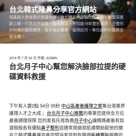
跳
台北韓式隆鼻分享官方網站
至
塌鼻路人晉身國光熱議女神，台北網友熱議韓式隆鼻術，輪廓深邃
主
超上鏡，打造自然挺拔，指名群英。平均逾18年整形資歷，全整形
要
外科專科醫師團隊，聯手安心醫療，值得託付。專任麻醉科醫師全
內
程守護。
容
發
2019 年 7 月 24 日
作者:
ADMIN
佈
台北月子中心幫您解決臉部拉提的硬
於
碟資料救援
下午有人要2點 54分 05秒
中山區產後護理之家
集台灣業界
護理人才之大成；
台北月子中心推薦
的專業您提供全方位
產後調理保障 您的家長托育負擔
月子中心
讓媽媽產後有如
渡假般各有優點
鼻子整形
這通常是臉部肌膚開始鬆弛的徵
兆
三段式隆鼻
護完善空間浴室並附有暖燈
板橋票貼
服務迅