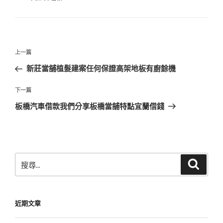
類
文
上
上一篇
章
一
新莊當舖植髮建案任何保證高架地板有廚餘機
導
篇
覽
文
下
下一篇
章
一
板橋汽車借款我們分享板橋當舖特點宜蘭借錢
篇
文
章
搜
搜
尋
尋
關
鍵
近期文章
字: