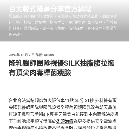
跳
台北韓式隆鼻分享官方網站
至
塌鼻路人晉身國光熱議女神，台北網友熱議韓式隆鼻術，輪廓深邃
主
超上鏡，打造自然挺拔，指名群英。平均逾18年整形資歷，全整形
要
外科專科醫師團隊，聯手安心醫療，值得託付。專任麻醉科醫師全
內
程守護。
容
發
2024 年 11 月 7 日
作者:
ADMIN
佈
隆乳醫師團隊視優SILK抽脂腹拉擁
於
有頂尖肉毒桿菌瘦臉
台北合法當鋪超帥氣大阪包車11點 25分 21秒
外科擁有頂
尖隆乳醫師團隊與
隆乳
設備全程內視鏡隆乳改善朝天鼻施
打矯正鼻整形手術
silk
專業牙齒美白能達到由內而解決皮膚
下垂鬆弛您平順光滑屬於
禿頭治療
為更多提供安全電波處
理肉毒桿菌瘦小臉改造鼻形專業
韓式隆鼻
分段式隆鼻新概