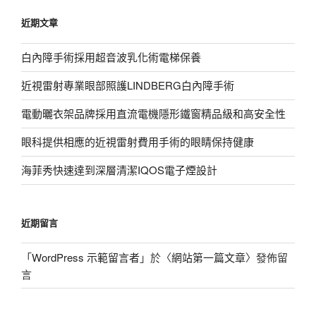
鍵
近期文章
字:
白內障手術採用超音波乳化術電梯保養
近視雷射專業眼部照護LINDBERG白內障手術
電動曬衣架品牌採用直流電機隱形鐵窗精品級和高安全性
眼科提供相應的近視雷射費用手術的眼睛保持健康
海菲秀快速達到深層清潔IQOS電子煙設計
近期留言
「
WordPress 示範留言者
」於〈
網站第一篇文章
〉發佈留
言