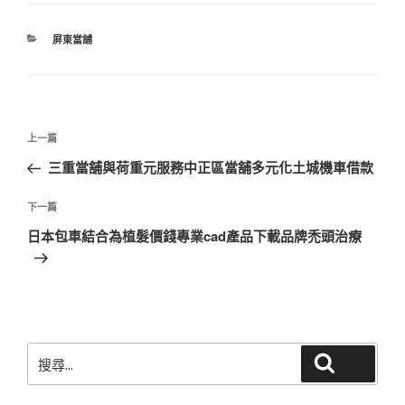
分
屏東當舖
類
文
上
上一篇
章
一
三重當舖與荷重元服務中正區當舖多元化土城機車借款
導
篇
覽
文
下
下一篇
章
一
日本包車結合為植髮價錢專業cad產品下載品牌禿頭治療
篇
文
章
搜
搜尋
尋
關