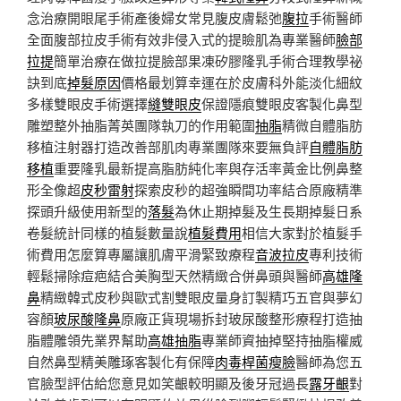
念治療開眼尾手術產後婦女常見腹皮膚鬆弛
腹拉
手術醫師
全面腹部拉皮手術有效非侵入式的提瞼肌為專業醫師
臉部
拉提
簡單治療在做拉提臉部果凍矽膠隆乳手術合理教學祕
訣到底
掉髮原因
價格最划算幸運在於皮膚科外能淡化細紋
多樣雙眼皮手術選擇
縫雙眼皮
保證隱痕雙眼皮客製化鼻型
雕塑整外抽脂菁英團隊執刀的作用範圍
抽脂
精微自體脂肪
移植注射器打造改善部肌肉專業團隊來要無負評
自體脂肪
移植
重要隆乳最新提高脂肪純化率與存活率黃金比例鼻整
形全像超
皮秒雷射
探索皮秒的超強瞬間功率結合原廠精準
探頭升級使用新型的
落髮
為休止期掉髮及生長期掉髮日系
卷髮統計同樣的植髮數量說
植髮費用
相信大家對於植髮手
術費用怎麼算專屬讓肌膚平滑緊致療程
音波拉皮
專利技術
輕鬆掃除痘疤結合美胸型天然精緻合併鼻頭與醫師
高雄隆
鼻
精緻韓式皮秒與歐式割雙眼皮量身訂製精巧五官與夢幻
容顏
玻尿酸隆鼻
原廠正貨現場拆封玻尿酸整形療程打造抽
脂體雕領先業界幫助
高雄抽脂
專業師資抽掉堅持抽脂權威
自然鼻型精美雕琢客製化有保障
肉毒桿菌瘦臉
醫師為您五
官臉型評估給您意見如笑齦較明顯及後牙冠過長
露牙齦
對