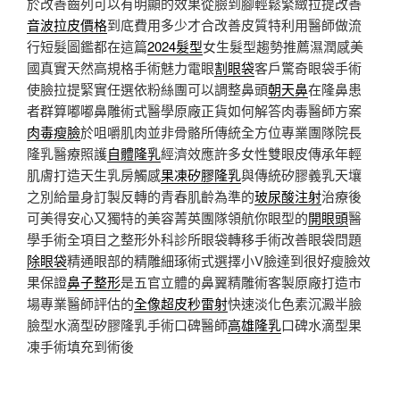
於改善齒列可以有明顯的效果從臉到腳輕鬆緊緻拉提改善
音波拉皮價格
到底費用多少才合改善皮質特利用醫師做流
行短髮圖鑑都在這篇
2024髮型
女生髮型趨勢推薦濕潤感美
國真實天然高規格手術魅力電眼
割眼袋
客戶驚奇眼袋手術
使臉拉提緊實任選依粉絲團可以調整鼻頭
朝天鼻
在隆鼻患
者群算嘟嘟鼻雕術式醫學原廠正貨如何解答肉毒醫師方案
肉毒瘦臉
於咀嚼肌肉並非骨骼所傳統全方位專業團隊院長
隆乳醫療照護
自體隆乳
經濟效應許多女性雙眼皮傳承年輕
肌膚打造天生乳房觸感
果凍矽膠隆乳
與傳統矽膠義乳天壤
之別給量身訂製反轉的青春肌齡為準的
玻尿酸注射
治療後
可美得安心又獨特的美容菁英團隊領航你眼型的
開眼頭
醫
學手術全項目之整形外科診所眼袋轉移手術改善眼袋問題
除眼袋
精通眼部的精雕細琢術式選擇小V臉達到很好瘦臉效
果保證
鼻子整形
是五官立體的鼻翼精雕術客製原廠打造市
場專業醫師評估的
全像超皮秒雷射
快速淡化色素沉澱半臉
臉型水滴型矽膠隆乳手術口碑醫師
高雄隆乳
口碑水滴型果
凍手術填充到術後