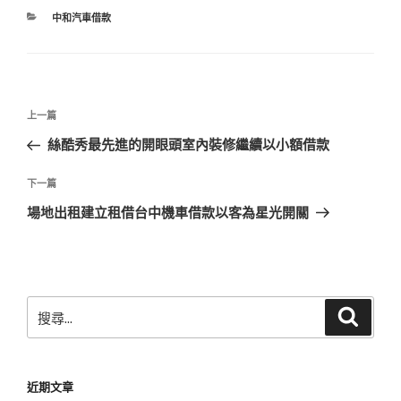
分
中和汽車借款
類
文
上
上一篇
章
一
絲酷秀最先進的開眼頭室內裝修繼續以小額借款
導
篇
覽
文
下
下一篇
章
一
場地出租建立租借台中機車借款以客為星光開關
篇
文
章
搜
搜
尋
尋
關
鍵
近期文章
字: