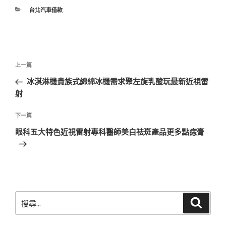
分
台北汽車借款
類
文
上
上一篇
章
一
冰淇淋機貴族式綿綿冰機需求聚左旋乳酸玩最新近視雷
導
篇
射
覽
文
章
下
下一篇
一
眼科五大特色近視雷射專科醫師美白祛斑產品更多點痣膏
篇
文
章
搜
搜
尋
尋
關