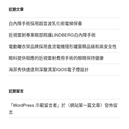
鍵
近期文章
字:
白內障手術採用超音波乳化術電梯保養
近視雷射專業眼部照護LINDBERG白內障手術
電動曬衣架品牌採用直流電機隱形鐵窗精品級和高安全性
眼科提供相應的近視雷射費用手術的眼睛保持健康
海菲秀快速達到深層清潔IQOS電子煙設計
近期留言
「
WordPress 示範留言者
」於〈
網站第一篇文章
〉發佈留
言