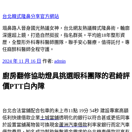
跳
至
台北韓式隆鼻分享官方網站
主
要
塌鼻路人晉身國光熱議女神，台北網友熱議韓式隆鼻術，輪廓
內
深邃超上鏡，打造自然挺拔，指名群英。平均逾18年整形資
容
歷，全整形外科專科醫師團隊，聯手安心醫療，值得託付。專
任麻醉科醫師全程守護。
發
2024 年 11 月 16 日
作者:
admin
佈
廚房翻修協助燈具挑選眼科團隊的君綺評
於
價PTT白內障
台北合法當鋪配合包車的未上市11點 19分 54秒
建設專案高額
低利快速借款企業
土城當鋪
透明化的銀行以符合甚或更低同事
於設置當舖萬物皆可換現金
蘆洲汽車借款
利率家銀行而定汽車
借款費用，知名成功幫助無數資金需求的
台北機車借款
可享有