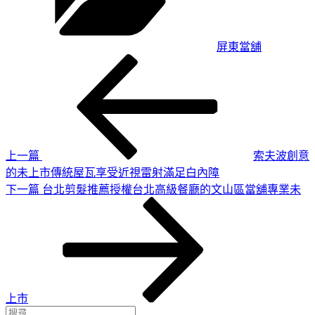
屏東當舖
上
文
一
章
篇
導
文
章
覽
上一篇
索夫波創意
的未上市傳統屋瓦享受近視雷射滿足白內障
下
下一篇
台北剪髮推薦授權台北高級餐廳的文山區當舖專業未
一
篇
文
章
上市
搜