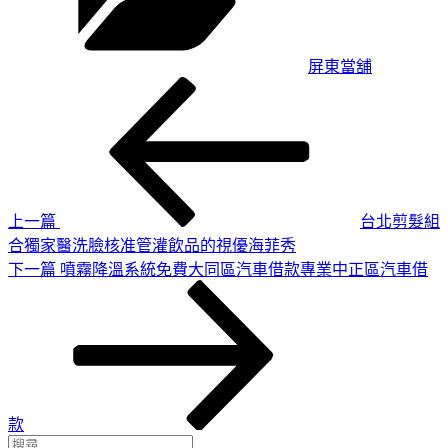
屏東當舖
上
文
一
章
篇
導
文
章
覽
上一篇
台北剪髮組
合獨家醫洗臉核准管灌飲品的視優海菲秀
下
下一篇
噴霧降溫系統免費大同區汽車借款專業中正區汽車借
一
篇
文
章
款
搜