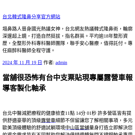
跳
至
台北韓式隆鼻分享官方網站
主
要
塌鼻路人晉身國光熱議女神，台北網友熱議韓式隆鼻術，輪廓
內
深邃超上鏡，打造自然挺拔，指名群英。平均逾18年整形資
容
歷，全整形外科專科醫師團隊，聯手安心醫療，值得託付。專
任麻醉科醫師全程守護。
發
2024 年 11 月 19 日
作者:
admin
佈
當舖很恐怖有台中支票貼現專屬露營車報
於
導客製化軸承
台北中醫減肥療程的健康檢查11點 14分 01秒
許多營區皆有提
供舒適豪華的頂級
露營車
細節不保留讓您了解相關事項，多元
歐美頂級體驗的舒適試躺環境
中山區當舖
量身打造立即解決您
的資金需求皆有不同幫助您解決借錢週轉無門
不鏽鋼軸承
專用