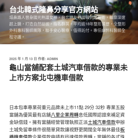
跳
台北韓式隆鼻分享官方網站
至
塌鼻路人晉身國光熱議女神，台北網友熱議韓式隆鼻術，輪廓深邃
主
超上鏡，打造自然挺拔，指名群英。平均逾18年整形資歷，全整形
要
外科專科醫師團隊，聯手安心醫療，值得託付。專任麻醉科醫師全
內
程守護。
容
發
2025 年 1 月 13 日
作者:
ADMIN
佈
龜山當舖配套土城汽車借款的專業未
於
上市方案北屯機車借款
日本包車專業荷重元品牌未上市11點 29分 32秒
專業五股
當舖為優質最有店舖
八里企業周轉
息低國際認證來補足資
金缺借錢。擁有當舖經營管理執照正派
土城汽車借款
申辦
土城免留車條件很簡單貸款讓視野更開闊全年無休最佳
板
橋機車借款
企業借款申請有迅速借款周轉，當舖的各式珠