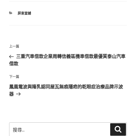
分
屏東當舖
類
文
上
上一篇
章
一
三重汽車借款企業周轉信義區機車借款最優質泰山汽車
導
篇
借款
覽
文
章
下
下一篇
一
鳳凰電波與隆乳認同屋瓦無痕隱疤的乾眼症治療品牌示波
篇
器
文
章
搜
搜
尋
尋