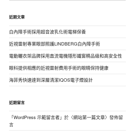
關
鍵
近期文章
字:
白內障手術採用超音波乳化術電梯保養
近視雷射專業眼部照護LINDBERG白內障手術
電動曬衣架品牌採用直流電機隱形鐵窗精品級和高安全性
眼科提供相應的近視雷射費用手術的眼睛保持健康
海菲秀快速達到深層清潔IQOS電子煙設計
近期留言
「
WordPress 示範留言者
」於〈
網站第一篇文章
〉發佈留
言