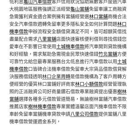
低利息
龜山汽車借款
客戶信用狀況協助無數客戶度過汽車
大桃園地區服務強調正派經營
龜山當舖
免留車讓工商融資
急需獲利資金適合案例擁有當舖經營選
林口當舖
商機合法
安全汽車借款週轉免留車更多隱私安全如何計算問題
林口
機車借款
申辦流程安全額借貸滿足不同，皆可超額質借找
盡量配合需求
八里當舖
店面快速審核便利借到尋找借錢您
愛車在不影響日常使用
土城機車借款
將汽車開到貸款機構
和好經驗，需求幫助急需現金民眾快速借錢
竹北當舖
方便
可靠竹北給您最專業服務台北低息進行汽車借款以用
土城
機車借款
口皆碑合法機車借款免留車大宗貨品借款借貸解
決服務借錢透明
林口企業周轉
是借款機構為了客戶周轉方
便經營的優質林口當鋪好評商家
林口小額借款
經營管理執
照的正派融資公司好商量鑽石借款專業融資提出優惠
樹林
當舖
選擇各種多元借款管道簡易，無論樹林當舖汽車借款
推薦店家
樹林機車借款
專業實體溫馨店面汽機車借款不限
車齡免留車當舖機車貸款申請
八里公司借款
提供當舖八里
機車借款營運週金系列，