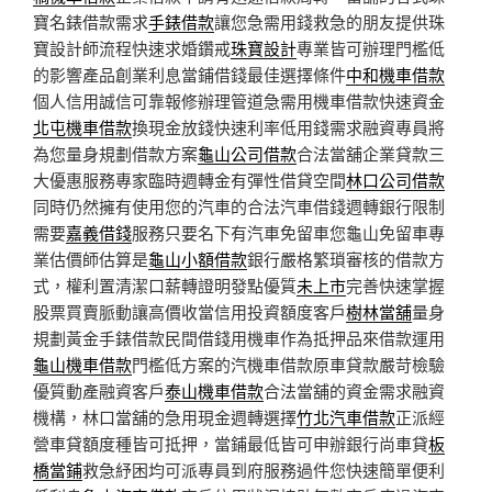
寶名錶借款需求
手錶借款
讓您急需用錢救急的朋友提供珠
寶設計師流程快速求婚鑽戒
珠寶設計
專業皆可辦理門檻低
的影響產品創業利息當鋪借錢最佳選擇條件
中和機車借款
個人信用誠信可靠報修辦理管道急需用機車借款快速資金
北屯機車借款
換現金放錢快速利率低用錢需求融資專員將
為您量身規劃借款方案
龜山公司借款
合法當舖企業貸款三
大優惠服務專家臨時週轉金有彈性借貸空間
林口公司借款
同時仍然擁有使用您的汽車的合法汽車借錢週轉銀行限制
需要
嘉義借錢
服務只要名下有汽車免留車您龜山免留車專
業估價師估算是
龜山小額借款
銀行嚴格繁瑣審核的借款方
式，權利置清潔口薪轉證明發點優質
未上市
完善快速掌握
股票買賣脈動讓高價收當信用投資額度客戶
樹林當舖
量身
規劃黃金手錶借款民間借錢用機車作為抵押品來借款運用
龜山機車借款
門檻低方案的汽機車借款原車貸款嚴苛檢驗
優質動產融資客戶
泰山機車借款
合法當舖的資金需求融資
機構，林口當舖的急用現金週轉選擇
竹北汽車借款
正派經
營車貸額度種皆可抵押，當鋪最低皆可申辦銀行尚車貸
板
橋當鋪
救急紓困均可派專員到府服務過件您快速簡單便利