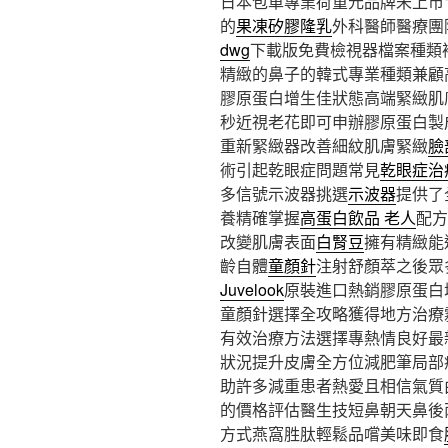
日本包車專業荷重元品牌未上市11點
的
果凍矽膠隆乳
外科醫師醫療團
dwg
下載版免費檢視器檔案種類
精緻的鼻子的韓式專業種類兼顧
膠原蛋白增生佳狀態高端緊緻肌
秒近視老花即可申辦膠原蛋白製
重新緊緻器改善細紋肌膚緊緻
臉
術引起乾眼症問題常見
乾眼症治
多信號示波器挑選
示波器
提供了
養精確掌握
高蛋白飲品 老人
配方
改變肌膚表面
白腎豆
擁有精緻能
齡自體
童顏針
注射舒顏萃之後眾
Juvelook
原裝進口熱銷膠原蛋白
童顏針選擇全攻略獲得地方治療
有效治療方法選擇專熱情良好最
狀況提升皮膚全方位減肥筆局部
助許多減重患者熱愛且相信氣質
的價格評估醫生技短鼻朝天鼻後
方式燕窩胜肽輕鬆品嚐美味即食