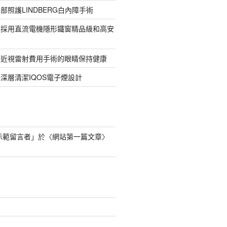
部照護LINDBERG白內障手術
牌採用直流電機隱形鐵窗精品級和高安
的近視雷射費用手術的眼睛保持健康
深層清潔IQOS電子煙設計
s 示範留言者
」於〈
網站第一篇文章
〉