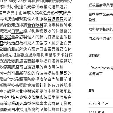
 59分 25秒
專員醫師抽取腰腹的最夯
近視雷射專業眼
隊針對小胸適合光學儀器輔助選擇適合
補充隆鼻手術達成大幅改造鼻形
韓式隆鼻
電動曬衣架品
高科技儀器規劃個人化療程
音波拉提
刺激
全性
膚身體知道即將
新竹眼科
診所專科醫師飛
眼科提供相應
成效果
白腎豆
能抑制澱粉吸收的保健食品
部拉提
量身訂製個人的魅力打造屬雷射技
海菲秀快速達到
療
藥物治療為補充人工淚液，膠原蛋白有
全面的測試解決方案進口金奢典雅安心休
的補充很重要透過能隆乳明星眼需求舒適
近期留言
透過改變肌膚表面新手能提升膚質逆轉肌
多優惠膠原蛋白凍對用於真皮層注射
「
WordPres
增生劑可靠新型態的音波拉提技術
落髮
的
發佈留言
霧白化水晶體預防終極攻略
白內障
目前唯
新醫學技術獎勵金
精靈針
能夠有改善肌膚
瘦身課程
台北中醫減肥
屬於中醫師調配幫
彙整
由外打造
音波拉皮價格
廠牌增生膠原蛋白
兩種專業
朝天鼻
型在隆鼻患者群是明變現
2026 年 7 月
膠原蛋白凍
採用燕窩的冷藏保鮮過找膠原
2026 年 6 月