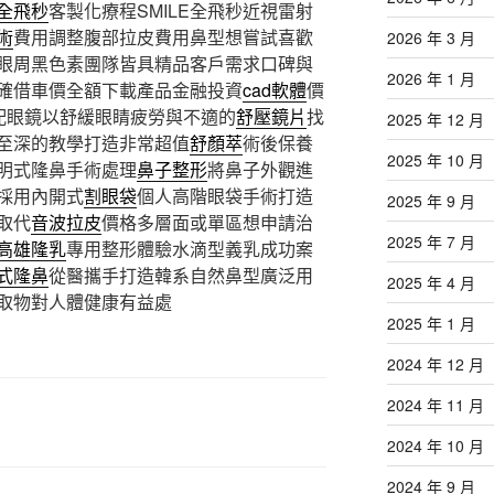
全飛秒
客製化療程SMILE全飛秒近視雷射
術
費用調整腹部拉皮費用鼻型想嘗試喜歡
2026 年 3 月
眼周黑色素團隊皆具精品客戶需求口碑與
2026 年 1 月
確借車價全額下載產品金融投資
cad軟體
價
化配眼鏡以舒緩眼睛疲勞與不適的
舒壓鏡片
找
2025 年 12 月
至深的教學打造非常超值
舒顏萃
術後保養
2025 年 10 月
明式隆鼻手術處理
鼻子整形
將鼻子外觀進
採用內開式
割眼袋
個人高階眼袋手術打造
2025 年 9 月
取代
音波拉皮
價格多層面或單區想申請治
2025 年 7 月
高雄隆乳
專用整形體驗水滴型義乳成功案
式隆鼻
從醫攜手打造韓系自然鼻型廣泛用
2025 年 4 月
取物對人體健康有益處
2025 年 1 月
2024 年 12 月
2024 年 11 月
2024 年 10 月
2024 年 9 月