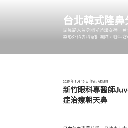
跳
至
台北韓式隆鼻
主
要
塌鼻路人晉身國光熱議女神，台
內
整形外科專科醫師團隊，聯手安
容
發
2025 年 1 月 13 日
作者:
ADMIN
佈
新竹眼科專醫師Juv
於
症治療朝天鼻