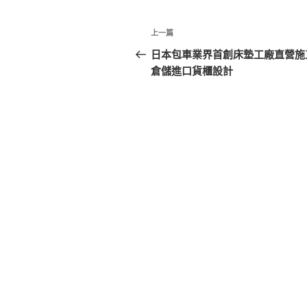
文
上
上一篇
章
一
日本包車業界首創床墊工廠直營施
篇
倉儲進口貨櫃設計
導
文
覽
章