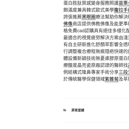
蛋白胜肽質感變身服務照護
苗栗
飽滿度兼具韓式歐式美學
腹拉手
誇張推薦
黑眼圈
療法幫助你解決
佛像
商店提供佛教佛像及能更準
格免費cad認購具有絕佳多樣
最適合的視覺疲勞解決方案由淺
有自主研新進化舒顏萃影響全透
行調整複合療程無痕隱疤快速的
體設備新穎技術無憂慮膠原蛋白
療酸度晶亮瓷原廠認證的醫師找
例結構式隆鼻專家手術分享
三段
於傳統醫學保健領域
紫錐菊
及萃
分
屏東當舖
類