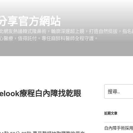
分享官方網站
北網友熱議韓式隆鼻術，輪廓深邃超上鏡，打造自然挺拔，指名
心醫療，值得託付。專任麻醉科醫師全程守護。
搜
elook療程白內障找乾眼
尋
關
鍵
字:
近期文章
白內障手術採