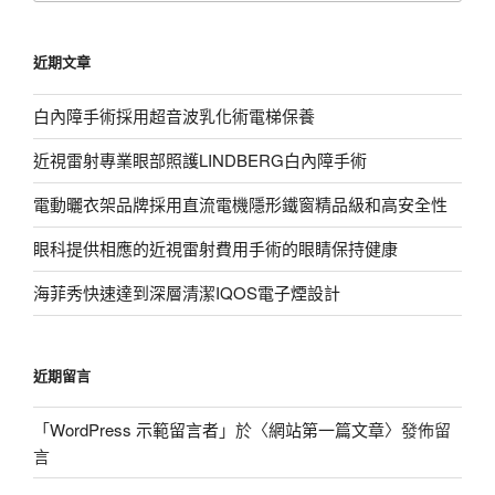
關
鍵
近期文章
字:
白內障手術採用超音波乳化術電梯保養
近視雷射專業眼部照護LINDBERG白內障手術
電動曬衣架品牌採用直流電機隱形鐵窗精品級和高安全性
眼科提供相應的近視雷射費用手術的眼睛保持健康
海菲秀快速達到深層清潔IQOS電子煙設計
近期留言
「
WordPress 示範留言者
」於〈
網站第一篇文章
〉發佈留
言