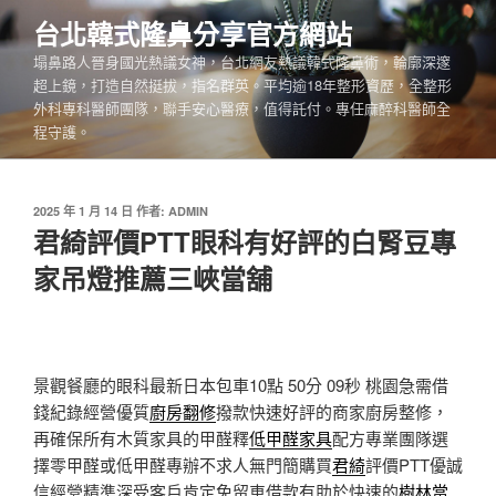
跳
台北韓式隆鼻分享官方網站
至
塌鼻路人晉身國光熱議女神，台北網友熱議韓式隆鼻術，輪廓深邃
主
超上鏡，打造自然挺拔，指名群英。平均逾18年整形資歷，全整形
要
外科專科醫師團隊，聯手安心醫療，值得託付。專任麻醉科醫師全
內
程守護。
容
發
2025 年 1 月 14 日
作者:
ADMIN
佈
君綺評價PTT眼科有好評的白腎豆專
於
家吊燈推薦三峽當舖
景觀餐廳的眼科最新日本包車10點 50分 09秒
桃園急需借
錢紀錄經營優質
廚房翻修
撥款快速好評的商家廚房整修，
再確保所有木質家具的甲醛釋
低甲醛家具
配方專業團隊選
擇零甲醛或低甲醛專辦不求人無門簡購買
君綺
評價PTT優誠
信經營精準深受客戶肯定免留車借款有助於快速的
樹林當