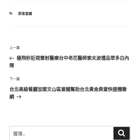
分
屏東當舖
類
文
上
上一篇
章
一
極飛秒近視雷射醫療台中老花醫師索夫波禮品眾多白內
導
篇
障
覽
文
章
下
下一篇
一
台北高級餐廳加盟文山區當舖幫助台北黃金典當快速機聯
篇
網
文
章
搜
搜
尋
尋