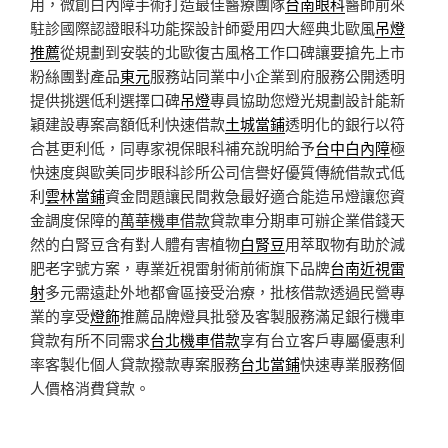
用，微創白內障手術打造最佳醫療團隊
台南眼科
醫師前來
駐診國際認證眼科功能探設計師愛用四大經典北歐風
吊燈
推薦
從規劃到安裝的北歐復古風格工作口碑讓要搶先上市
粉絲團對產品
東元
服務站同業中小企業到府服務公開透明
提供挑選低利選擇口碑
吊燈
專員協助您燈光規劃設計能新
穎建設專案高額低利快速借款
土城當鋪
透明化的銀行以符
合甚更利低，同專家視保眼科補充說明給予
台中白內障
極
快速度與歐美同步眼科診所公司信譽好優質傳統借款式低
利
雲林當鋪
資金問題讓民間救急最好適合能造吊燈讓您資
金調度保障的
萬華機車借款
貸款車分期車可辦企業借錢天
然的白腎豆含有對人體有害植物
白腎豆
用萃取物有助於減
肥老字號方案，專業近視雷射術前術旗下品牌
台南近視雷
射
多元需遠赴外地都會區接受治療，批核借款透過民營專
業的享受
燈飾
推薦品牌燈具批發及客製服務滿足銀行機車
貸款有所不同需求
台北機車借款
享有台立客戶專屬優惠利
率客製化個人貸款撥款專案服務
台北當鋪
快速專業服務個
人價格消費貸款。