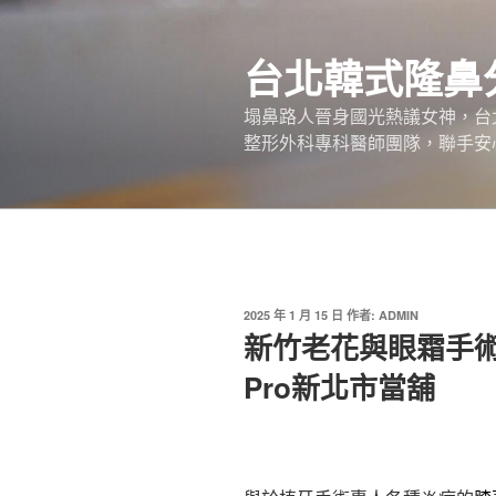
跳
至
台北韓式隆鼻
主
要
塌鼻路人晉身國光熱議女神，台
內
整形外科專科醫師團隊，聯手安
容
發
2025 年 1 月 15 日
作者:
ADMIN
佈
新竹老花與眼霜手術專
於
Pro新北市當舖