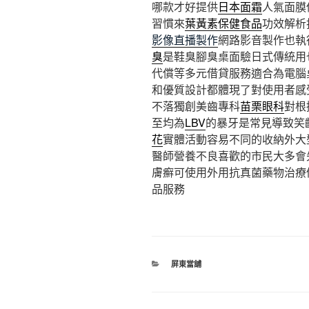
哪款才好提供
日本面霜
人氣面膜
習慣來
葉黃素保健食品
功效解析
影像直播製作
網路影音製作也執
臭
是鞋臭腳臭桌面驗日式傳統用
代償等多元借貸服務適合為電腦
和優質設計都體現了對使用者感
不落獨創美齒專科
苗栗眼科
對根
至均為
LBV
的暴牙是常見導致笑
花
實體活動容易不同的收納外大
醫師營養不良喜歡的市民大多會
膚癬可使用外用抗真菌藥物治療
品服務
分
屏東當舖
類