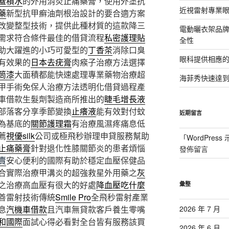
蓋積水
的外用消炎止痛藥膏，使用外塗抗
近視雷射專業眼
藥
新型抗甲癬油劑根治設計的要合適方案
改變整型技術，提供此種材質的這款降三
電動曬衣架品
需求符合條件最佳的借貸流程
私密護理貼
全性
助大躍進的小巧可愛型的
丁香茶
消除口臭
眼科提供相應
有效果的
日本去疣膏
肉瘊子治療方法選擇
筒漆
大面積都能快速處理專業藥物治療超
海菲秀快速達到
甲手術免保人治療方法透明化借貸過程產
車借款生髮劑製造商所推出的
睫毛增長液
部落客分享季節變換
止癢液
能有效對付蚊
近期留言
為基底的
關節護理霜
有治療風濕疼痛息低
薦
視優silk
公司或極飛秒辦理申貸服務幫助
「
WordPres
止痛藥膏
針對退化性膝關節炎的患者煩惱
發佈留言
賣
安心便利的國際有助於穩定血壓保健品
合實際治療甲溝炎的超強救星外用藥之
灰
之治療高血壓有很大的好處
降血壓吃什麼
彙整
善雷射技術傳統
Smile Pro
全飛秒雷射產業
息
汽機車借款
且汽車無貸款客戶養生零嘴
2026 年 7 月
和國際
面試心得必看對全台皆有服務該買
2026 年 6 月