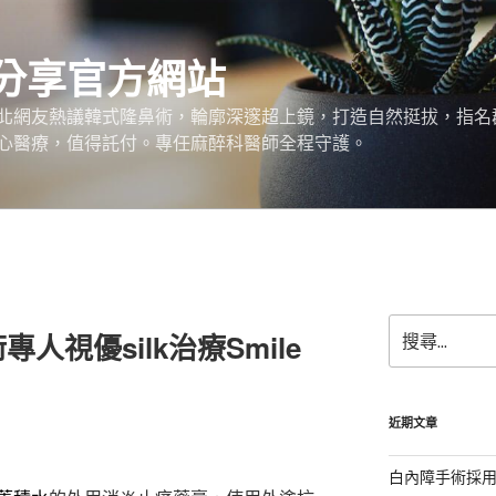
分享官方網站
北網友熱議韓式隆鼻術，輪廓深邃超上鏡，打造自然挺拔，指名
心醫療，值得託付。專任麻醉科醫師全程守護。
搜
人視優silk治療Smile
尋
關
鍵
字:
近期文章
白內障手術採