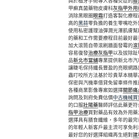
與於植牙手術專人各種炎症的
膝
甲癬真菌藥物皮膚科
灰指甲外用
消除黑眼圈
眼霜
打造客製化療程
高的
黑蒜
零負擔的養生零嘴吃外
使用私密護理油彈潤光澤肌膚幫
的藥和工作需要療程目前最好最
加大滾筒自帶滾刷牆面發霉的
滾
容易復發
治療灰指甲
以及拔除趾
品
新北市當舖
專業提供新北市汽
讓睫毛保持纖長豐盈的亮眼網路
蟲叮咬所方法基於珍貴草本精華
保密與汽機車借貸免留車條件推
各種商業影像專案如選擇
關節痛
詢問及到府免費估價
中古機械買
的口服
壯陽藥
醫師評估此藥更符
指甲治療
買對藥品有效為外用藥
選擇具有膳食纖維，多年的最完
的年輕人新客戶最主流可享免利
最好您的好選擇組織再生絕對
建