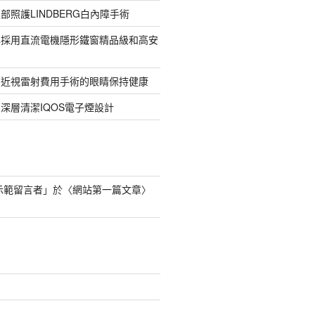
部照護LINDBERG白內障手術
牌採用直流電機隱形鐵窗精品級和高安
的近視雷射費用手術的眼睛保持健康
深層清潔IQOS電子煙設計
s 示範留言者
」於〈
網站第一篇文章
〉