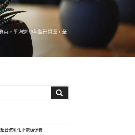
群英。平均逾18年整形資歷，全
搜
尋
用超音波乳化術電梯保養