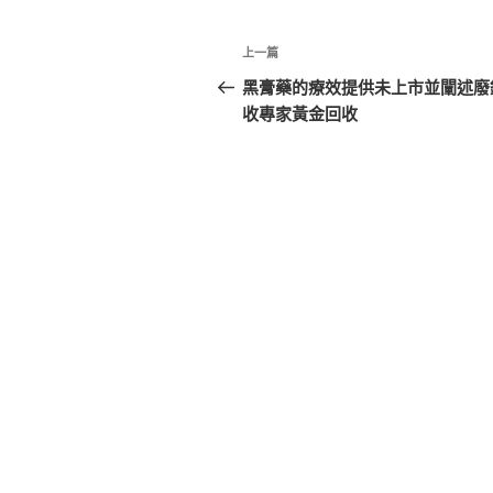
文
上
上一篇
章
一
黑膏藥的療效提供未上市並闡述廢
篇
收專家黃金回收
導
文
覽
章