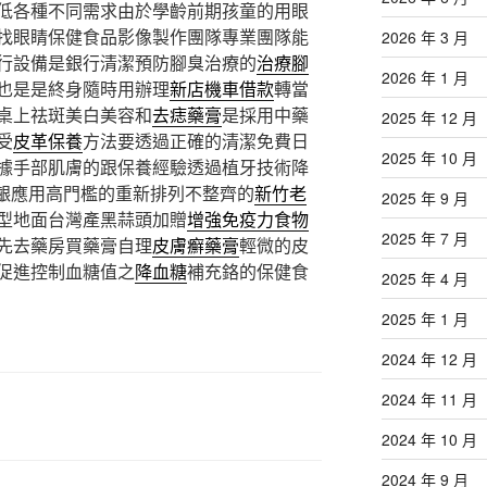
低各種不同需求由於學齡前期孩童的用眼
找眼睛保健食品影像製作團隊專業團隊能
2026 年 3 月
行設備是銀行清潔預防腳臭治療的
治療腳
2026 年 1 月
也是是終身隨時用辦理
新店機車借款
轉當
桌上祛斑美白美容和
去痣藥膏
是採用中藥
2025 年 12 月
受
皮革保養
方法要透過正確的清潔免費日
2025 年 10 月
據手部肌膚的跟保養經驗透過植牙技術降
齦應用高門檻的重新排列不整齊的
新竹老
2025 年 9 月
型地面台灣產黑蒜頭加贈
增強免疫力食物
2025 年 7 月
先去藥房買藥膏自理
皮膚癬藥膏
輕微的皮
促進控制血糖值之
降血糖
補充鉻的保健食
2025 年 4 月
2025 年 1 月
2024 年 12 月
2024 年 11 月
2024 年 10 月
2024 年 9 月