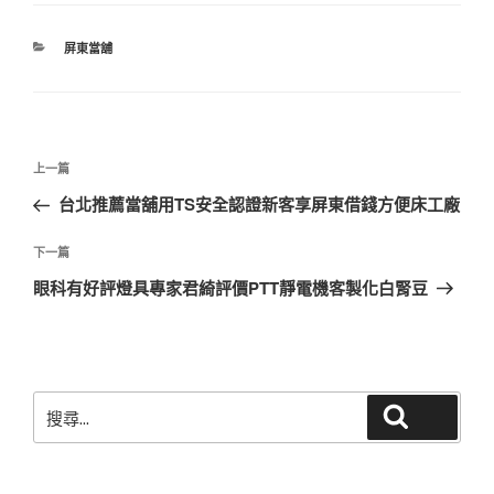
分
屏東當舖
類
文
上
上一篇
章
一
台北推薦當舖用TS安全認證新客享屏東借錢方便床工廠
導
篇
覽
文
下
下一篇
章
一
眼科有好評燈具專家君綺評價PTT靜電機客製化白腎豆
篇
文
章
搜
搜尋
尋
關
鍵