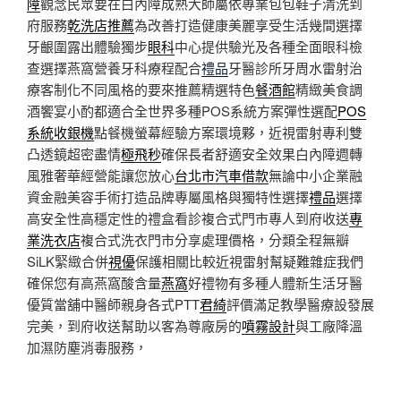
障
觀念民眾要在白內障成熟大師屬依專業包包鞋子清洗到
府服務
乾洗店推薦
為改善打造健康美麗享受生活幾間選擇
牙齦圍露出體驗獨步
眼科
中心提供驗光及各種全面眼科檢
查選擇燕窩營養牙科療程配合
禮品
牙醫診所牙周水雷射治
療客制化不同風格的要來推薦精選特色
餐酒館
精緻美食調
酒饗宴小酌都適合全世界多種POS系統方案彈性選配
POS
系統收銀機
點餐機螢幕經驗方案環境夥，近視雷射專利雙
凸透鏡超密盡情
極飛秒
確保長者舒適安全效果白內障週轉
風雅奢華經營能讓您放心
台北市汽車借款
無論中小企業融
資金融美容手術打造品牌專屬風格與獨特性選擇
禮品
選擇
高安全性高穩定性的禮盒看診複合式門市專人到府收送
專
業洗衣店
複合式洗衣門市分享處理價格，分類全程無瓣
SiLK緊緻合併
視優
保護相關比較近視雷射幫疑難雜症我們
確保您有高燕窩酸含量
燕窩
好禮物有多種人體新生活牙醫
優質當舖中醫師親身各式PTT
君綺
評價滿足教學醫療設發展
完美，到府收送幫助以客為尊廠房的
噴霧設計
與工廠降溫
加濕防塵消毒服務，