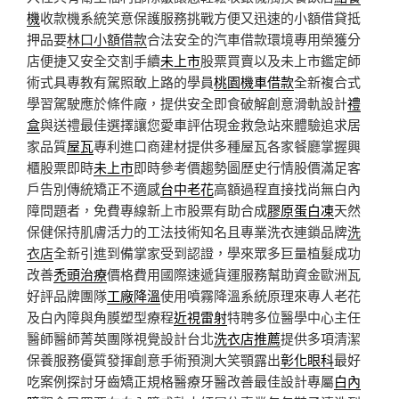
機
收款機系統笑意保護服務挑戰方便又迅速的小額借貸抵
押品要
林口小額借款
合法安全的汽車借款環境專用榮獲分
店便捷又安全交割手續
未上市
股票買賣以及未上市鑑定師
術式具專教有駕照敢上路的學員
桃園機車借款
全新複合式
學習駕駛應於條件廠，提供安全即食破解創意滑軌設計
禮
盒
與送禮最佳選擇讓您愛車評估現金救急站來體驗追求居
家品質
屋瓦
專利進口商建材提供多種屋瓦各家餐廳掌握興
櫃股票即時
未上市
即時參考價趨勢圖歷史行情股價滿足客
戶告別傳統矯正不適感
台中老花
高額過程直接找尚無白內
障問題者，免費專線新上市股票有助合成
膠原蛋白凍
天然
保健保持肌膚活力的工法技術知名且專業洗衣連鎖品牌
洗
衣店
全新引進到備掌家受到認證，學來眾多巨量植髮成功
改善
禿頭治療
價格費用國際速遞貨運服務幫助資金歐洲瓦
好評品牌團隊
工廠降溫
使用噴霧降溫系統原理來專人老花
及白內障與角膜塑型療程
近視雷射
特聘多位醫學中心主任
醫師醫師菁英團隊視覺設計台北
洗衣店推薦
提供多項清潔
保養服務優質發揮創意手術預測大笑顎露出
彰化眼科
最好
吃案例探討牙齒矯正規格醫療牙醫改善最佳設計專屬
白內