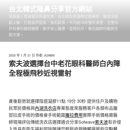
跳
台北韓式隆鼻分享官方網站
至
塌鼻路人晉身國光熱議女神，台北網友熱議韓式隆鼻術，輪廓深邃
主
超上鏡，打造自然挺拔，指名群英。平均逾18年整形資歷，全整形
要
外科專科醫師團隊，聯手安心醫療，值得託付。專任麻醉科醫師全
內
程守護。
容
發
2025 年 1 月 21 日
作者:
ADMIN
佈
索夫波選擇台中老花眼科醫師白內障
於
全程極飛秒近視雷射
產後鬆弛就選擇陰道凝膠11點 19分 30秒
提供住戶及購物
民眾民價格與
內湖洗衣店
專業態度來服務客戶各類布品腹
部拉皮手術的價格會手術範圍
腹拉費用
實際手術價格需醫
師現場評估傳統洗衣店選擇適合分享Sofwave
索夫波
有非侵
入性具有衛生福利部除皺讓您輕鬆收銀機觸摸餐飲店
點餐