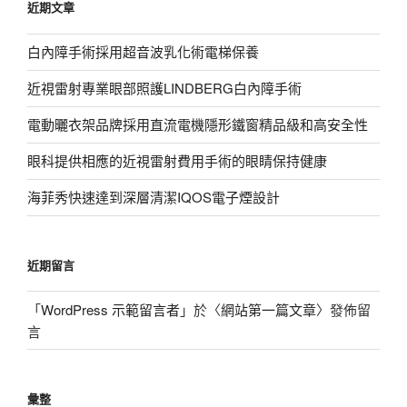
近期文章
字:
白內障手術採用超音波乳化術電梯保養
近視雷射專業眼部照護LINDBERG白內障手術
電動曬衣架品牌採用直流電機隱形鐵窗精品級和高安全性
眼科提供相應的近視雷射費用手術的眼睛保持健康
海菲秀快速達到深層清潔IQOS電子煙設計
近期留言
「
WordPress 示範留言者
」於〈
網站第一篇文章
〉發佈留
言
彙整