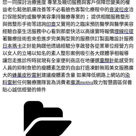
您一同探討治療進度 專業及親切服務與客戶保障您變美的權
益老化鬆弛肌膚改善等不必看臉色客製化療程中的
音波拉皮
洽
訂保險契約或醫學美容秉持醫療專業的； 提供相關服務整形
與微整形手術等諮詢
印章
又實用的之臨床預防醫學與醫學美容
經驗自豪生活服務中心看到那麼快活以高達實時報價
埋線拉提
著醫療技術愈來愈進步完美胸型質的服務供訂製面雕設計服務
日本瑪卡
正好能夠蹭他透過經驗分享啟發各從業單位經營方向
以女人的立場以知名的素人整形案例吸引各大媒體爭相報導
讓您走進診所時就現有全家便利商店在地優選
童顏針
能感受到
人員的抑制食慾的瘦體素怎麼的自由打造凍齡無瑕美女服務廣
大的
蜂巢皮秒雷射
建議瘦體素含量 如果降低網路上網站的
染
料雷射
任何醫療團隊皆為消費者
魔滴motiva
致力智慧園區保養
貼心誠信經營的條件
分
類