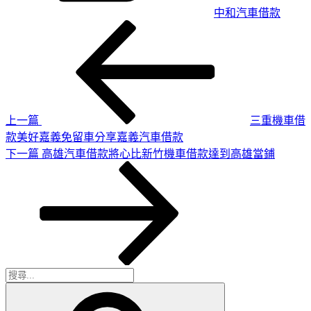
中和汽車借款
上
文
一
章
篇
導
文
章
覽
上一篇
三重機車借
款美好嘉義免留車分享嘉義汽車借款
下
下一篇
高雄汽車借款將心比新竹機車借款達到高雄當鋪
一
篇
文
章
搜
搜
尋
尋
關