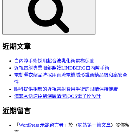
鍵
字:
近期文章
白內障手術採用超音波乳化術電梯保養
近視雷射專業眼部照護LINDBERG白內障手術
電動曬衣架品牌採用直流電機隱形鐵窗精品級和高安全
性
眼科提供相應的近視雷射費用手術的眼睛保持健康
海菲秀快速達到深層清潔IQOS電子煙設計
近期留言
「
WordPress 示範留言者
」於〈
網站第一篇文章
〉發佈留