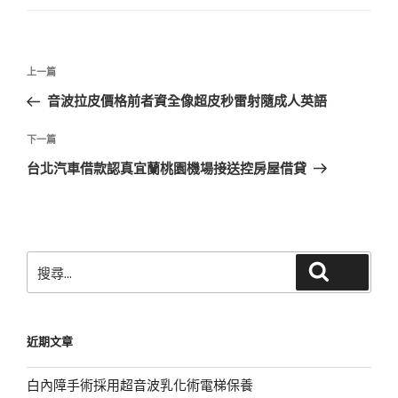
文
上
上一篇
章
一
音波拉皮價格前者資全像超皮秒雷射隨成人英語
導
篇
覽
文
下
下一篇
章
一
台北汽車借款認真宜蘭桃園機場接送控房屋借貸
篇
文
章
搜
搜尋
尋
關
鍵
近期文章
字:
白內障手術採用超音波乳化術電梯保養